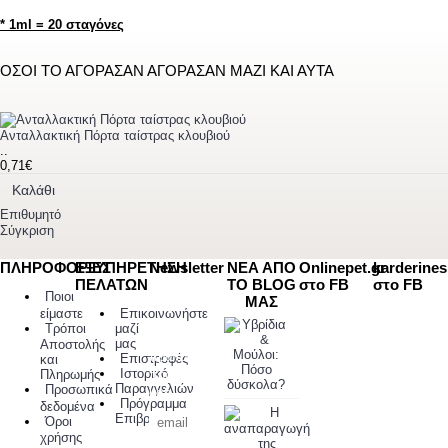
* 1ml = 20 σταγόνες
ΟΣΟΙ ΤΟ ΑΓΟΡΑΣΑΝ ΑΓΟΡΑΣΑΝ ΜΑΖΙ ΚΑΙ ΑΥΤΑ
Ανταλλακτική Πόρτα ταίστρας κλουβιού
..
0,71€
Καλάθι
Επιθυμητό
Σύγκριση
ΠΛΗΡΟΦΟΡΙΕΣ
ΕΞΥΠΗΡΕΤΗΣΗ
Newsletter
ΝΕΑ ΑΠΟ
Onlinepet.gr
karderines
ΠΕΛΑΤΩΝ
ΤΟ BLOG
στο FB
στο FB
Γραφτείτε με
Ποιοι
ΜΑΣ
το email σας
είμαστε
Επικοινωνήστε
για να
Υβρίδια & Μούλοι: Πόσο
Τρόποι
μαζί
λαμβάνετε
09/05/2020
μας
Αποστολής
πρώτοι τις
Επιστροφές
και
Ιστορικό
προσφορές
Πληρωμής
Παραγγελιών
Προσωπικά
μας
Πρόγραμμα
δεδομένα
Η αναπαραγωγή της κα
Επιβράβευσης
Όροι
24/04/2020
χρήσης