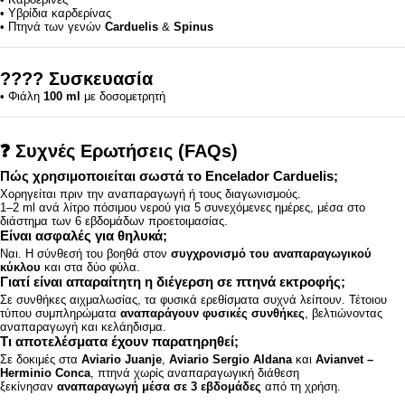
• Υβρίδια καρδερίνας
• Πτηνά των γενών
Carduelis
&
Spinus
????
Συσκευασία
• Φιάλη
100 ml
με δοσομετρητή
❓
Συχνές Ερωτήσεις (FAQs)
Πώς χρησιμοποιείται σωστά το Encelador Carduelis;
Χορηγείται πριν την αναπαραγωγή ή τους διαγωνισμούς.
1–2 ml ανά λίτρο πόσιμου νερού για 5 συνεχόμενες ημέρες, μέσα στο
διάστημα των 6 εβδομάδων προετοιμασίας.
Είναι ασφαλές για θηλυκά;
Ναι. Η σύνθεσή του βοηθά στον
συγχρονισμό του αναπαραγωγικού
κύκλου
και στα δύο φύλα.
Γιατί είναι απαραίτητη η διέγερση σε πτηνά εκτροφής;
Σε συνθήκες αιχμαλωσίας, τα φυσικά ερεθίσματα συχνά λείπουν. Τέτοιου
τύπου συμπληρώματα
αναπαράγουν φυσικές συνθήκες
, βελτιώνοντας
αναπαραγωγή και κελάηδισμα.
Τι αποτελέσματα έχουν παρατηρηθεί;
Σε δοκιμές στα
Aviario Juanje
,
Aviario Sergio Aldana
και
Avianvet –
Herminio Conca
, πτηνά χωρίς αναπαραγωγική διάθεση
ξεκίνησαν
αναπαραγωγή μέσα σε 3 εβδομάδες
από τη χρήση.