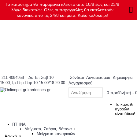
Το κατάστημα θα παραμείνει κλειστό από 10/8 έως και 23/8
λόγω διακοπών. Όλες οι παραγγελίες θα εκτελεστούν
κανονικά από τις 24/8 και μετά. Καλό καλοκαίρι!
211-4094958 -- Δε-Τετ-Σαβ 10-
Σύνδεση Λογαριασμού
Δημιουργία
15:00,Τρ-Πεμ-Παρ 10-15:00/18-20:00
Λογαριασμού
0 προϊόν(τα) - 
Το καλάθι
αγορών
είναι άδειο!
ΠΤΗΝΑ
Μείγματα, Σπόροι, Βότανα
+
Μείγματα καναρινιών
Αρχική
Avianvet Carduelis – Encelador Jilgueros Carduelis Διεγερτι