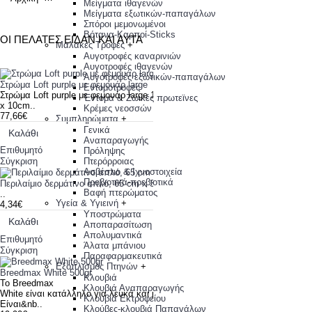
Μείγματα ιθαγενών
Μείγματα εξωτικών-παπαγάλων
Σπόροι μεμονωμένοι
Βότανα-Καρποί-Sticks
ΟΙ ΠΕΛΑΤΕΣ ΕΙΔΑΝ ΚΑΙ ΑΥΤΑ
Μαλακές Τροφές
+
Αυγοτροφές καναρινιών
Αυγοτροφές ιθαγενών
Αυγοτροφές εξωτικών-παπαγάλων
Στρώμα Loft purple με φεμουάρ large
Εντομοτροφές
Στρώμα Loft purple με φεμουάρ large 110 x 80
Έντομα & Ζωικές πρωτεϊνες
x 10cm..
Κρέμες νεοσσών
77,66€
Συμπληρώματα
+
Γενικά
Καλάθι
Αναπαραγωγής
Επιθυμητό
Πρόληψης
Πτερόρροιας
Σύγκριση
Ασβέστιο & Ιχνοστοιχεία
Προβιοτικά-πρεβιοτικά
Περιλαίμιο δερμάτινο απλό, 65 cm x 30 mm
Βαφή πτερώματος
..
Υγεία & Υγιεινή
+
4,34€
Υποστρώματα
Καλάθι
Αποπαρασίτωση
Απολυμαντικά
Επιθυμητό
Άλατα μπάνιου
Σύγκριση
Παραφαρμακευτικά
Εξοπλισμός Πτηνών
+
Breedmax White 500gr
Κλουβιά
Το Breedmax
Κλουβιά Αναπαραγωγής
White είναι κατάλληλο για λευκά και μωσαϊκά.
Κλουβιά Eκτροφείου
Είναι&nb..
Κλούβες-κλουβιά Παπαγάλων