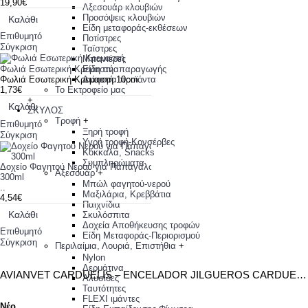
19,90€
Αξεσουάρ κλουβιών
Προσόψεις κλουβιών
Καλάθι
Είδη μεταφοράς-εκθέσεων
Επιθυμητό
Ποτίστρες
Σύγκριση
Ταϊστρες
Μπανιέρες
Φωλιά Εσωτερική Κρεμαστή
Είδη αναπαραγωγής
Φωλιά Εσωτερική Κρεμαστή 10cm..
Διάφορα προϊόντα
1,73€
Το Εκτροφείο μας
+
Καλάθι
ΣΚΥΛΟΣ
Τροφή
+
Επιθυμητό
Ξηρή τροφή
Σύγκριση
Υγρή τροφή-Κονσέρβες
Κόκκαλα, Snacks
Συμπληρώματα
Δοχείο Φαγητού Νερού για Παπαγάλους
Αξεσουάρ
+
300ml
Μπώλ φαγητού-νερού
..
Μαξιλάρια, Κρεββάτια
4,54€
Παιχνίδια
Καλάθι
Σκυλόσπιτα
Δοχεία Αποθήκευσης τροφών
Επιθυμητό
Είδη Μεταφοράς-Περιορισμού
Σύγκριση
Περιλαίμια, Λουριά, Επιστήθια
+
Nylon
Δερμάτινα
AVIANVET CARDUELIS – ENCELADOR JILGUEROS CARDUELIS ΔΙΕΓΕΡΤΙΚΌ ΑΝΑΠΑΡΑΓΩΓΉΣ & ΚΕΛΑΗΔΊΣΜΑΤΟΣ – 100ML
Αλυσίδες
Ταυτότητες
FLEXI ιμάντες
Νέο