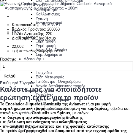
Είδη Εκπαίδευσης-Φίμωτρα
Είδη Φροντίδας
+
Καθαριότητα
Καλλωπισμός
Υγιεινή
Αντιπαρασιτικά
Κατασκευαστής:
AVIANVET
+
Κωδικός Προϊόντος:
206063
ΓΑΤΑ
Πόντοι Ανταμοιβής:
220
Τροφή
+
Διαθεσιμότητα:
Διαθέσιμο
Ξηρή τροφή
Υγρή τροφή
22,00€
Λιχουδιές, Snacks
Τιμή σε πόντους ανταμοιβής: 22000
Συμπληρώματα
Αξεσουάρ
+
Ποσότητα
Μπώλ φαγητού-νερού
Μαξιλάρια, Κρεββάτια
Παιχνίδια
Καλάθι
Είδη Μεταφοράς
Γατόδεντρα, Ονυχοδρόμια
Επιθυμητό
Σύγκριση
Δοχεία Αποθήκευσης τροφής
Καλέστε μας για οποιαδήποτε
Υγιεινή, Φροντίδα
+
Τουαλέτες
ερώτηση έχετε για το προϊόν
Άμμος, Υπόστρωμα
Καλλωπισμός
Το
Encelador Jilgueros Carduelis
της
Avianvet
είναι μια
υγρή
Αντιπαρασιτικά
συμπληρωματική τροφή
ειδικά σχεδιασμένη για
καρδερίνες
, υβρίδια και
Λουριά
+
πτηνά των γενών
Carduelis
και
Spinus
, με στόχο:
• τη
διέγερση της αναπαραγωγικής διάθεσης
Περιλαίμια, Λουριά
• τη
βελτίωση και ενίσχυση του κελαηδίσματος
+
• την
αύξηση της ζωτικότητας και της φυσικής κατάστασης
ΤΡΩΚΤΙΚΟ
Το προϊόν έχει
αναπτυχθεί και δοκιμαστεί από την τεχνική ομάδα της
Τροφή
+