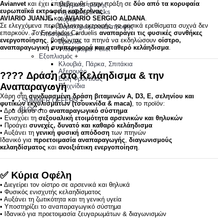
Avianvet
και έχει επιβεβαιωθεί στην πράξη σε
δύο από τα κορυφαία
Μείγματα τροφής
ευρωπαϊκά εκτροφεία καρδερίνας
:
Λιχουδιές, Snacks
AVIARIO JUANJE
και
AVIARIO SERGIO ALDANA
.
Χόρτα
Σε ελεγχόμενα περιβάλλοντα εκτροφής, τα φυσικά ερεθίσματα συχνά δεν
Συμπληρώματα Διατροφής
επαρκούν. Το Encelador Carduelis
αναπαράγει τις φυσικές συνθήκες
Υπόστρωμα
+
ενεργοποίησης
, βοηθώντας τα πτηνά να εκδηλώσουν
οίστρο,
Πριονίδι
αναπαραγωγική συμπεριφορά και σταθερό κελάηδισμα
.
Υπόστρωμα Pellet
Εξοπλισμός
+
Κλουβιά, Πάρκα, Σπιτάκια
Αξεσουάρ
????
Δράση στο Κελάηδισμα & την
Είδη Φροντίδας
Αναπαραγωγή
Παιχνίδια
+
Χάρη στη
συνδυασμένη δράση βιταμινών A, D3, E, σεληνίου και
SUMMER OFFERS
+
φυτικών εκχυλισμάτων (τσουκνίδα & maca)
, το προϊόν:
BLOG
+
• Δρα άμεσα στο
αναπαραγωγικό σύστημα
• Ενισχύει τη
σεξουαλική ετοιμότητα αρσενικών και θηλυκών
• Προάγει
συνεχές, δυνατό και καθαρό κελάηδισμα
• Αυξάνει τη
γενική φυσική απόδοση
των πτηνών
Ιδανικό για
προετοιμασία αναπαραγωγής
,
διαγωνισμούς
κελαηδίσματος
και
ανοιξιάτικη ενεργοποίηση
.
✅
Κύρια Οφέλη
• Διεγείρει τον οίστρο σε αρσενικά και θηλυκά
• Φυσικός ενισχυτής κελαηδίσματος
• Αυξάνει τη ζωτικότητα και τη γενική υγεία
• Υποστηρίζει το αναπαραγωγικό σύστημα
• Ιδανικό για προετοιμασία ζευγαρωμάτων & διαγωνισμών