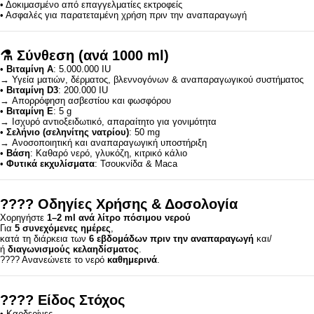
• Δοκιμασμένο από επαγγελματίες εκτροφείς
• Ασφαλές για παρατεταμένη χρήση πριν την αναπαραγωγή
⚗️
Σύνθεση (ανά 1000 ml)
•
Βιταμίνη A
: 5.000.000 IU
→ Υγεία ματιών, δέρματος, βλεννογόνων & αναπαραγωγικού συστήματος
•
Βιταμίνη D3
: 200.000 IU
→ Απορρόφηση ασβεστίου και φωσφόρου
•
Βιταμίνη E
: 5 g
→ Ισχυρό αντιοξειδωτικό, απαραίτητο για γονιμότητα
•
Σελήνιο (σεληνίτης νατρίου)
: 50 mg
→ Ανοσοποιητική και αναπαραγωγική υποστήριξη
•
Βάση
: Καθαρό νερό, γλυκόζη, κιτρικό κάλιο
•
Φυτικά εκχυλίσματα
: Τσουκνίδα & Maca
????
Οδηγίες Χρήσης & Δοσολογία
Χορηγήστε
1–2 ml ανά λίτρο πόσιμου νερού
Για
5 συνεχόμενες ημέρες
,
κατά τη διάρκεια των
6 εβδομάδων πριν την αναπαραγωγή
και/
ή
διαγωνισμούς κελαηδίσματος
.
???? Ανανεώνετε το νερό
καθημερινά
.
????
Είδος Στόχος
• Καρδερίνες