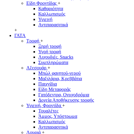
Είδη Φροντίδας
+
Καθαριότητα
Καλλωπισμός
Υγιεινή
Αντιπαρασιτικά
+
ΓΑΤΑ
Τροφή
+
Ξηρή τροφή
Υγρή τροφή
Λιχουδιές, Snacks
Συμπληρώματα
Αξεσουάρ
+
Μπώλ φαγητού-νερού
Μαξιλάρια, Κρεββάτια
Παιχνίδια
Είδη Μεταφοράς
Γατόδεντρα, Ονυχοδρόμια
Δοχεία Αποθήκευσης τροφής
Υγιεινή, Φροντίδα
+
Τουαλέτες
Άμμος, Υπόστρωμα
Καλλωπισμός
Αντιπαρασιτικά
Λουριά
+