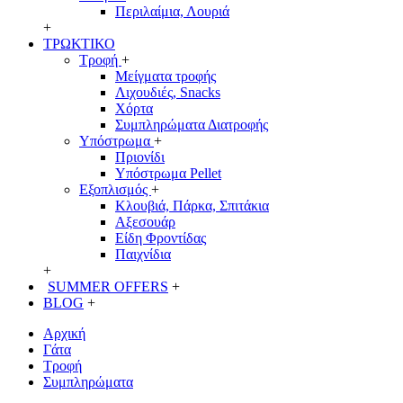
Περιλαίμια, Λουριά
+
ΤΡΩΚΤΙΚΟ
Τροφή
+
Μείγματα τροφής
Λιχουδιές, Snacks
Χόρτα
Συμπληρώματα Διατροφής
Υπόστρωμα
+
Πριονίδι
Υπόστρωμα Pellet
Εξοπλισμός
+
Κλουβιά, Πάρκα, Σπιτάκια
Αξεσουάρ
Είδη Φροντίδας
Παιχνίδια
+
SUMMER OFFERS
+
BLOG
+
Αρχική
Γάτα
Τροφή
Συμπληρώματα