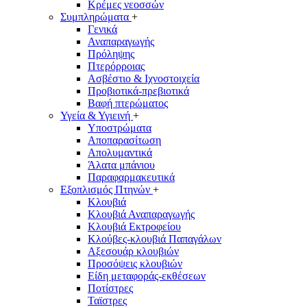
Κρέμες νεοσσών
Συμπληρώματα
+
Γενικά
Αναπαραγωγής
Πρόληψης
Πτερόρροιας
Ασβέστιο & Ιχνοστοιχεία
Προβιοτικά-πρεβιοτικά
Βαφή πτερώματος
Υγεία & Υγιεινή
+
Υποστρώματα
Αποπαρασίτωση
Απολυμαντικά
Άλατα μπάνιου
Παραφαρμακευτικά
Εξοπλισμός Πτηνών
+
Κλουβιά
Κλουβιά Αναπαραγωγής
Κλουβιά Eκτροφείου
Κλούβες-κλουβιά Παπαγάλων
Αξεσουάρ κλουβιών
Προσόψεις κλουβιών
Είδη μεταφοράς-εκθέσεων
Ποτίστρες
Ταϊστρες