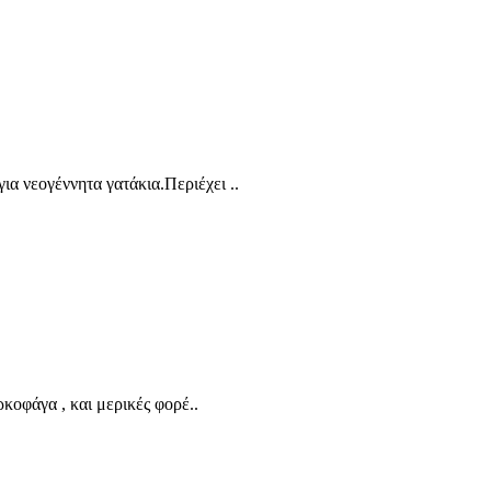
 νεογέννητα γατάκια.Περιέχει ..
αρκοφάγα , και μερικές φορέ..