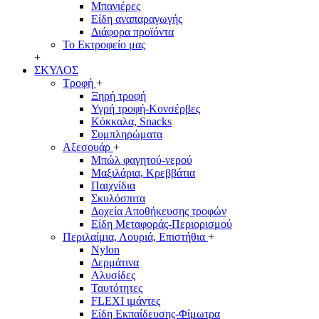
Μπανιέρες
Είδη αναπαραγωγής
Διάφορα προϊόντα
Το Εκτροφείο μας
+
ΣΚΥΛΟΣ
Τροφή
+
Ξηρή τροφή
Υγρή τροφή-Κονσέρβες
Κόκκαλα, Snacks
Συμπληρώματα
Αξεσουάρ
+
Μπώλ φαγητού-νερού
Μαξιλάρια, Κρεββάτια
Παιχνίδια
Σκυλόσπιτα
Δοχεία Αποθήκευσης τροφών
Είδη Μεταφοράς-Περιορισμού
Περιλαίμια, Λουριά, Επιστήθια
+
Nylon
Δερμάτινα
Αλυσίδες
Ταυτότητες
FLEXI ιμάντες
Είδη Εκπαίδευσης-Φίμωτρα