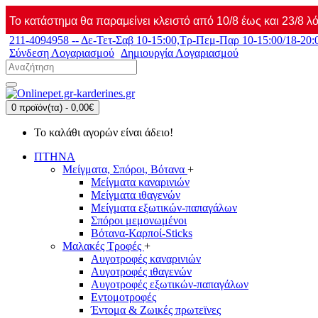
Το κατάστημα θα παραμείνει κλειστό από 10/8 έως και 23/8 λό
211-4094958 -- Δε-Τετ-Σαβ 10-15:00,Τρ-Πεμ-Παρ 10-15:00/18-20:
Σύνδεση Λογαριασμού
Δημιουργία Λογαριασμού
0 προϊόν(τα) - 0,00€
Το καλάθι αγορών είναι άδειο!
ΠΤΗΝΑ
Μείγματα, Σπόροι, Βότανα
+
Μείγματα καναρινιών
Μείγματα ιθαγενών
Μείγματα εξωτικών-παπαγάλων
Σπόροι μεμονωμένοι
Βότανα-Καρποί-Sticks
Μαλακές Τροφές
+
Αυγοτροφές καναρινιών
Αυγοτροφές ιθαγενών
Αυγοτροφές εξωτικών-παπαγάλων
Εντομοτροφές
Έντομα & Ζωικές πρωτεϊνες