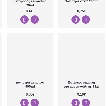
μεταφοράς secondino
Ποτίστρα κοντή 280ml
20ml
0,41€
0,75€
ποτίστρα με πιπίλα
Ποτίστρα ομαδική
500ml
κρεμαστή γυάλινη , 1 Lit
8,88€
9,10€