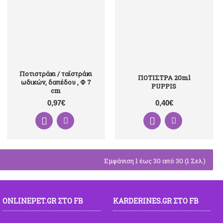
Ποτιστράκι / ταϊστράκι
ΠΟΤΙΣΤΡΑ 20ml
ωδικών, δαπέδου , Φ 7
PUPPIS
cm
0,97€
0,40€
Εμφάνιση 1 έως 30 από 30 (1 Σελ.)
ONLINEPET.GR ΣΤΟ FB
KARDERINES.GR ΣΤΟ FB
ρίδια & Μούλοι: Πόσο δύσκολα?