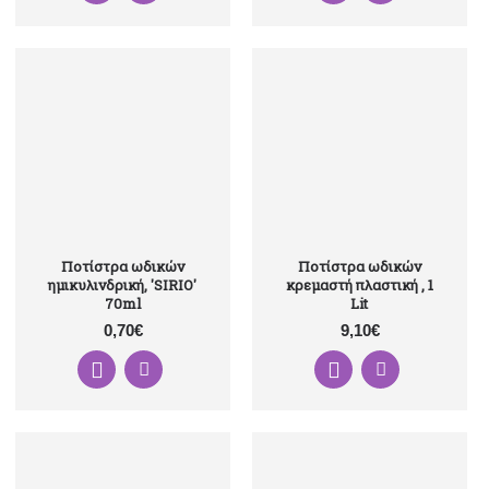
Ποτίστρα ωδικών
Ποτίστρα ωδικών
ημικυλινδρική, 'SIRIO'
κρεμαστή πλαστική , 1
70ml
Lit
0,70€
9,10€