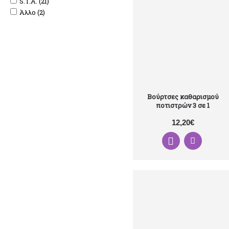
S.T.A. (21)
Άλλο (2)
Βούρτσες καθαρισμού
ποτιστρών 3 σε 1
12,20€