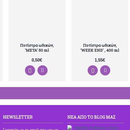
Ποτίστρα ωδικών,
Ποτίστρα ωδικών,
'META' 50 ml
'WEEK END' , 400 ml
0,50€
1,55€
NEWSLETTER
ΝΕΑ ΑΠΟ ΤΟ BLOG ΜΑΣ
Υβ
Γραφτείτε με το email σας για να