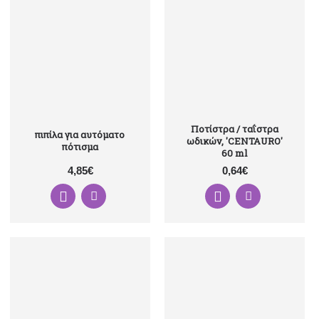
Ποτίστρα / ταΐστρα
πιπίλα για αυτόματο
ωδικών, 'CENTAURO'
πότισμα
60 ml
4,85€
0,64€