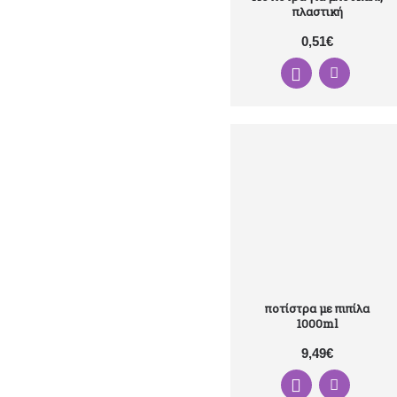
πλαστική
0,51€
ποτίστρα με πιπίλα
1000ml
9,49€