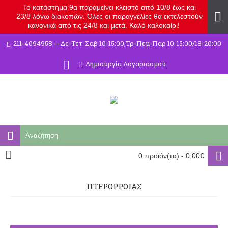
Το κατάστημα θα παραμείνει κλειστό από 10/8 έως και
23/8 λόγω διακοπών. Όλες οι παραγγελίες θα εκτελεστούν
κανονικά από τις 24/8 και μετά. Καλό καλοκαίρι!
211-4094958 -- Δε-Τετ-Σαβ 10-15:00,Τρ-Πεμ-Παρ 10-15:00/18-20:00
Δημιουργία Λογαριασμού
0 προϊόν(τα) - 0,00€
ΠΤΕΡΌΡΡΟΙΑΣ