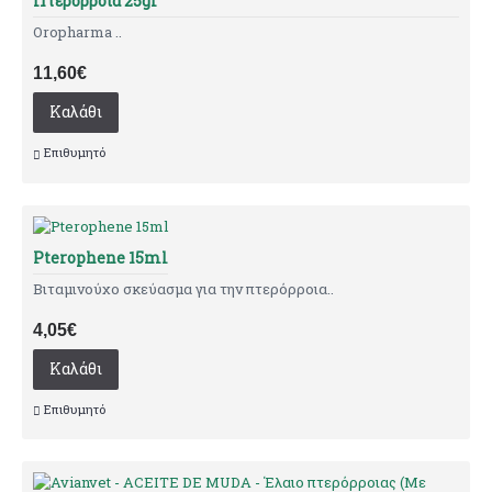
Πτερόρροια 25gr
Oropharma ..
11,60€
Καλάθι
Επιθυμητό
Pterophene 15ml
Βιταμινούχο σκεύασμα για την πτερόρροια..
4,05€
Καλάθι
Επιθυμητό