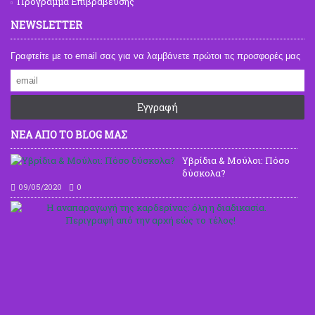
Πρόγραμμα Επιβράβευσης
NEWSLETTER
Γραφτείτε με το email σας για να λαμβάνετε πρώτοι τις προσφορές μας
Εγγραφή
ΝΕΑ ΑΠΟ ΤΟ BLOG ΜΑΣ
Υβρίδια & Μούλοι: Πόσο
δύσκολα?
09/05/2020
0
Η
ανα
της
καρ
όλη
η
δια
Περ
από