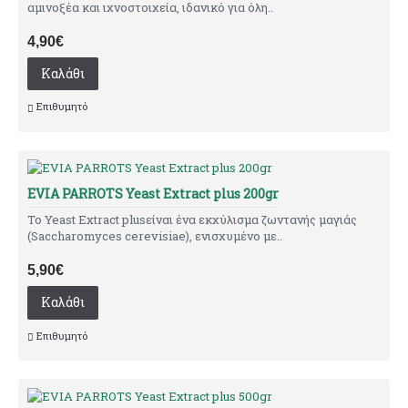
αμινοξέα και ιχνοστοιχεία, ιδανικό για όλη..
4,90€
Καλάθι
Επιθυμητό
EVIA PARROTS Yeast Extract plus 200gr
Το Yeast Extract plusείναι ένα εκχύλισμα ζωντανής μαγιάς
(Saccharomyces cerevisiae), ενισχυμένο με..
5,90€
Καλάθι
Επιθυμητό