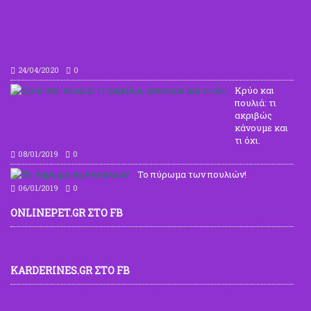
την
αρχ
εώς
το
τέλ
24/04/2020
0
Κρύο και
πουλιά: τι
ακριβώς
κάνουμε και
τι όχι.
08/01/2019
0
To πύρωμα των πουλιών!
06/01/2019
0
ONLINEPET.GR ΣΤΟ FB
KARDERINES.GR ΣΤΟ FB