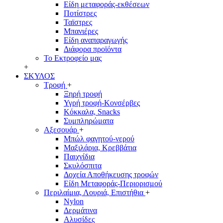
Είδη μεταφοράς-εκθέσεων
Ποτίστρες
Ταϊστρες
Μπανιέρες
Είδη αναπαραγωγής
Διάφορα προϊόντα
Το Εκτροφείο μας
+
ΣΚΥΛΟΣ
Τροφή
+
Ξηρή τροφή
Υγρή τροφή-Κονσέρβες
Κόκκαλα, Snacks
Συμπληρώματα
Αξεσουάρ
+
Μπώλ φαγητού-νερού
Μαξιλάρια, Κρεββάτια
Παιχνίδια
Σκυλόσπιτα
Δοχεία Αποθήκευσης τροφών
Είδη Μεταφοράς-Περιορισμού
Περιλαίμια, Λουριά, Επιστήθια
+
Nylon
Δερμάτινα
Αλυσίδες