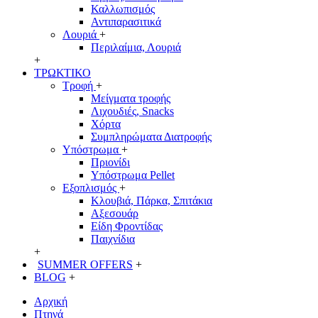
Καλλωπισμός
Αντιπαρασιτικά
Λουριά
+
Περιλαίμια, Λουριά
+
ΤΡΩΚΤΙΚΟ
Τροφή
+
Μείγματα τροφής
Λιχουδιές, Snacks
Χόρτα
Συμπληρώματα Διατροφής
Υπόστρωμα
+
Πριονίδι
Υπόστρωμα Pellet
Εξοπλισμός
+
Κλουβιά, Πάρκα, Σπιτάκια
Αξεσουάρ
Είδη Φροντίδας
Παιχνίδια
+
SUMMER OFFERS
+
BLOG
+
Αρχική
Πτηνά