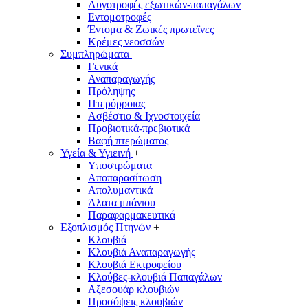
Αυγοτροφές εξωτικών-παπαγάλων
Εντομοτροφές
Έντομα & Ζωικές πρωτεϊνες
Κρέμες νεοσσών
Συμπληρώματα
+
Γενικά
Αναπαραγωγής
Πρόληψης
Πτερόρροιας
Ασβέστιο & Ιχνοστοιχεία
Προβιοτικά-πρεβιοτικά
Βαφή πτερώματος
Υγεία & Υγιεινή
+
Υποστρώματα
Αποπαρασίτωση
Απολυμαντικά
Άλατα μπάνιου
Παραφαρμακευτικά
Εξοπλισμός Πτηνών
+
Κλουβιά
Κλουβιά Αναπαραγωγής
Κλουβιά Eκτροφείου
Κλούβες-κλουβιά Παπαγάλων
Αξεσουάρ κλουβιών
Προσόψεις κλουβιών