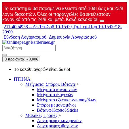
Το κατάστημα θα παραμείνει κλειστό από 10/8 έως και 23/8
λόγω διακοπών. Όλες οι παραγγελίες θα εκτελεστούν
κανονικά από τις 24/8 και μετά. Καλό καλοκαίρι!
211-4094958 -- Δε-Τετ-Σαβ 10-15:00,Τρ-Πεμ-Παρ 10-15:00/18-
20:00
Σύνδεση Λογαριασμού
Δημιουργία Λογαριασμού
0 προϊόν(τα) - 0,00€
Το καλάθι αγορών είναι άδειο!
ΠΤΗΝΑ
Μείγματα, Σπόροι, Βότανα
+
Μείγματα καναρινιών
Μείγματα ιθαγενών
Μείγματα εξωτικών-παπαγάλων
Σπόροι μεμονωμένοι
Βότανα-Καρποί-Sticks
Μαλακές Τροφές
+
Αυγοτροφές καναρινιών
Αυγοτροφές ιθαγενών