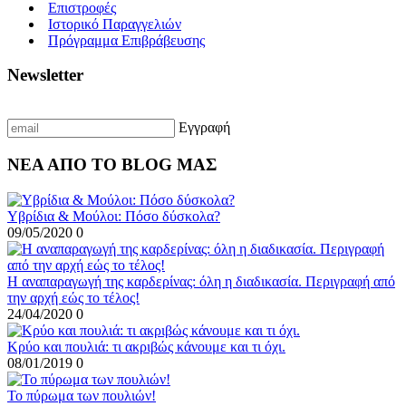
Επιστροφές
Ιστορικό Παραγγελιών
Πρόγραμμα Επιβράβευσης
Newsletter
Γραφτείτε με το email σας για να λαμβάνετε πρώτοι τις προσφορές μας
Εγγραφή
ΝΕΑ ΑΠΟ ΤΟ BLOG ΜΑΣ
Υβρίδια & Μούλοι: Πόσο δύσκολα?
09/05/2020
0
Η αναπαραγωγή της καρδερίνας: όλη η διαδικασία. Περιγραφή από
την αρχή εώς το τέλος!
24/04/2020
0
Κρύο και πουλιά: τι ακριβώς κάνουμε και τι όχι.
08/01/2019
0
To πύρωμα των πουλιών!