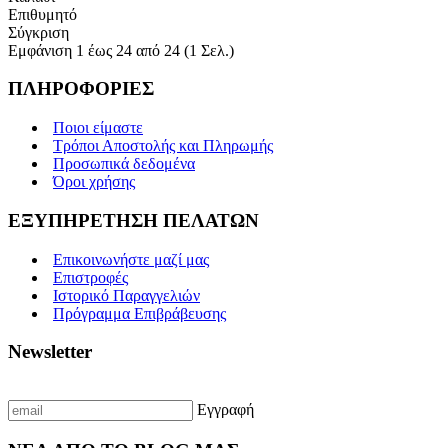
Επιθυμητό
Σύγκριση
Εμφάνιση 1 έως 24 από 24 (1 Σελ.)
ΠΛΗΡΟΦΟΡΙΕΣ
Ποιοι είμαστε
Τρόποι Αποστολής και Πληρωμής
Προσωπικά δεδομένα
Όροι χρήσης
ΕΞΥΠΗΡΕΤΗΣΗ ΠΕΛΑΤΩΝ
Επικοινωνήστε μαζί μας
Επιστροφές
Ιστορικό Παραγγελιών
Πρόγραμμα Επιβράβευσης
Newsletter
Γραφτείτε με το email σας για να λαμβάνετε πρώτοι τις προσφορές μας
Εγγραφή