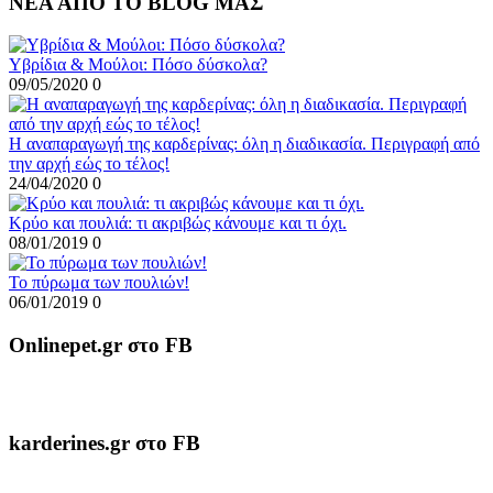
ΝΕΑ ΑΠΟ ΤΟ BLOG ΜΑΣ
Υβρίδια & Μούλοι: Πόσο δύσκολα?
09/05/2020
0
Η αναπαραγωγή της καρδερίνας: όλη η διαδικασία. Περιγραφή από
την αρχή εώς το τέλος!
24/04/2020
0
Κρύο και πουλιά: τι ακριβώς κάνουμε και τι όχι.
08/01/2019
0
To πύρωμα των πουλιών!
06/01/2019
0
Onlinepet.gr στο FB
karderines.gr στο FB