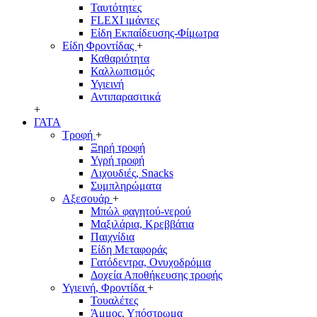
Ταυτότητες
FLEXI ιμάντες
Είδη Εκπαίδευσης-Φίμωτρα
Είδη Φροντίδας
+
Καθαριότητα
Καλλωπισμός
Υγιεινή
Αντιπαρασιτικά
+
ΓΑΤΑ
Τροφή
+
Ξηρή τροφή
Υγρή τροφή
Λιχουδιές, Snacks
Συμπληρώματα
Αξεσουάρ
+
Μπώλ φαγητού-νερού
Μαξιλάρια, Κρεββάτια
Παιχνίδια
Είδη Μεταφοράς
Γατόδεντρα, Ονυχοδρόμια
Δοχεία Αποθήκευσης τροφής
Υγιεινή, Φροντίδα
+
Τουαλέτες
Άμμος, Υπόστρωμα