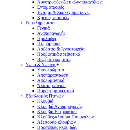
Αυγοτροφές εξωτικών-παπαγάλων
Εντομοτροφές
Έντομα & Ζωικές πρωτεϊνες
Κρέμες νεοσσών
Συμπληρώματα
+
Γενικά
Αναπαραγωγής
Πρόληψης
Πτερόρροιας
Ασβέστιο & Ιχνοστοιχεία
Προβιοτικά-πρεβιοτικά
Βαφή πτερώματος
Υγεία & Υγιεινή
+
Υποστρώματα
Αποπαρασίτωση
Απολυμαντικά
Άλατα μπάνιου
Παραφαρμακευτικά
Εξοπλισμός Πτηνών
+
Κλουβιά
Κλουβιά Αναπαραγωγής
Κλουβιά Eκτροφείου
Κλούβες-κλουβιά Παπαγάλων
Αξεσουάρ κλουβιών
Προσόψεις κλουβιών