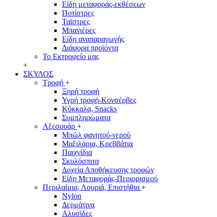
Είδη μεταφοράς-εκθέσεων
Ποτίστρες
Ταϊστρες
Μπανιέρες
Είδη αναπαραγωγής
Διάφορα προϊόντα
Το Εκτροφείο μας
+
ΣΚΥΛΟΣ
Τροφή
+
Ξηρή τροφή
Υγρή τροφή-Κονσέρβες
Κόκκαλα, Snacks
Συμπληρώματα
Αξεσουάρ
+
Μπώλ φαγητού-νερού
Μαξιλάρια, Κρεββάτια
Παιχνίδια
Σκυλόσπιτα
Δοχεία Αποθήκευσης τροφών
Είδη Μεταφοράς-Περιορισμού
Περιλαίμια, Λουριά, Επιστήθια
+
Nylon
Δερμάτινα
Αλυσίδες