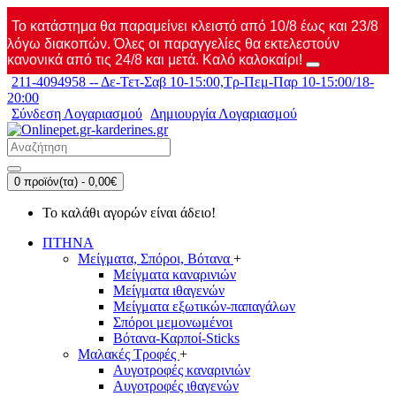
Το κατάστημα θα παραμείνει κλειστό από 10/8 έως και 23/8
λόγω διακοπών. Όλες οι παραγγελίες θα εκτελεστούν
κανονικά από τις 24/8 και μετά. Καλό καλοκαίρι!
211-4094958 -- Δε-Τετ-Σαβ 10-15:00,Τρ-Πεμ-Παρ 10-15:00/18-
20:00
Σύνδεση Λογαριασμού
Δημιουργία Λογαριασμού
0 προϊόν(τα) - 0,00€
Το καλάθι αγορών είναι άδειο!
ΠΤΗΝΑ
Μείγματα, Σπόροι, Βότανα
+
Μείγματα καναρινιών
Μείγματα ιθαγενών
Μείγματα εξωτικών-παπαγάλων
Σπόροι μεμονωμένοι
Βότανα-Καρποί-Sticks
Μαλακές Τροφές
+
Αυγοτροφές καναρινιών
Αυγοτροφές ιθαγενών