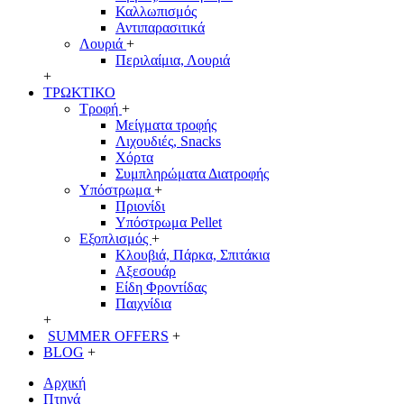
Καλλωπισμός
Αντιπαρασιτικά
Λουριά
+
Περιλαίμια, Λουριά
+
ΤΡΩΚΤΙΚΟ
Τροφή
+
Μείγματα τροφής
Λιχουδιές, Snacks
Χόρτα
Συμπληρώματα Διατροφής
Υπόστρωμα
+
Πριονίδι
Υπόστρωμα Pellet
Εξοπλισμός
+
Κλουβιά, Πάρκα, Σπιτάκια
Αξεσουάρ
Είδη Φροντίδας
Παιχνίδια
+
SUMMER OFFERS
+
BLOG
+
Αρχική
Πτηνά