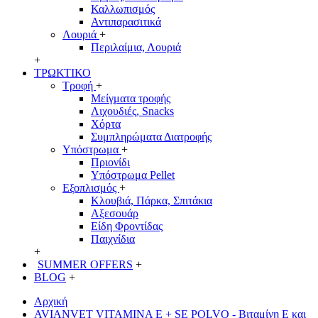
Καλλωπισμός
Αντιπαρασιτικά
Λουριά
+
Περιλαίμια, Λουριά
+
ΤΡΩΚΤΙΚΟ
Τροφή
+
Μείγματα τροφής
Λιχουδιές, Snacks
Χόρτα
Συμπληρώματα Διατροφής
Υπόστρωμα
+
Πριονίδι
Υπόστρωμα Pellet
Εξοπλισμός
+
Κλουβιά, Πάρκα, Σπιτάκια
Αξεσουάρ
Είδη Φροντίδας
Παιχνίδια
+
SUMMER OFFERS
+
BLOG
+
Αρχική
AVIANVET VITAMINA E + SE POLVO - Βιταμίνη Ε και