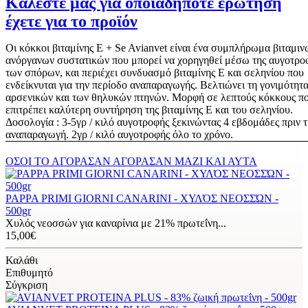
Καλέστε μας για οποιαδήποτε ερώτηση
έχετε για το προϊόν
Οι κόκκοι βιταμίνης E + Se Avianvet είναι ένα συμπλήρωμα βιταμιν
ανόργανων συστατικών που μπορεί να χορηγηθεί μέσω της αυγοτρο
των σπόρων, και περιέχει συνδυασμό βιταμίνης Ε και σεληνίου που
ενδείκνυται για την περίοδο αναπαραγωγής. Βελτιώνει τη γονιμότητ
αρσενικών και των θηλυκών πτηνών. Μορφή σε λεπτούς κόκκους π
επιτρέπει καλύτερη συντήρηση της βιταμίνης Ε και του σεληνίου.
Δοσολογία : 3-5γρ / κιλό αυγοτροφής ξεκινώντας 4 εβδομάδες πριν 
αναπαραγωγή. 2γρ / κιλό αυγοτροφής όλο το χρόνο.
ΟΣΟΙ ΤΟ ΑΓΟΡΑΣΑΝ ΑΓΟΡΑΣΑΝ ΜΑΖΙ ΚΑΙ ΑΥΤΑ
PAPPA PRIMI GIORNI CANARINI - ΧΥΛΌΣ ΝΕΟΣΣΏΝ -
500gr
Χυλός νεοσσών για καναρίνια με 21% πρωτεΐνη...
15,00€
Καλάθι
Επιθυμητό
Σύγκριση