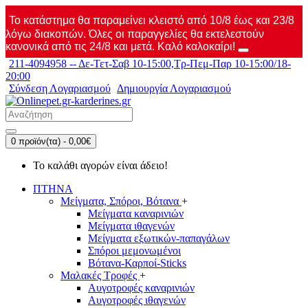
Το κατάστημα θα παραμείνει κλειστό από 10/8 έως και 23/8
λόγω διακοπών. Όλες οι παραγγελίες θα εκτελεστούν
κανονικά από τις 24/8 και μετά. Καλό καλοκαίρι!
211-4094958 -- Δε-Τετ-Σαβ 10-15:00,Τρ-Πεμ-Παρ 10-15:00/18-
20:00
Σύνδεση Λογαριασμού
Δημιουργία Λογαριασμού
0 προϊόν(τα) - 0,00€
Το καλάθι αγορών είναι άδειο!
ΠΤΗΝΑ
Μείγματα, Σπόροι, Βότανα
+
Μείγματα καναρινιών
Μείγματα ιθαγενών
Μείγματα εξωτικών-παπαγάλων
Σπόροι μεμονωμένοι
Βότανα-Καρποί-Sticks
Μαλακές Τροφές
+
Αυγοτροφές καναρινιών
Αυγοτροφές ιθαγενών