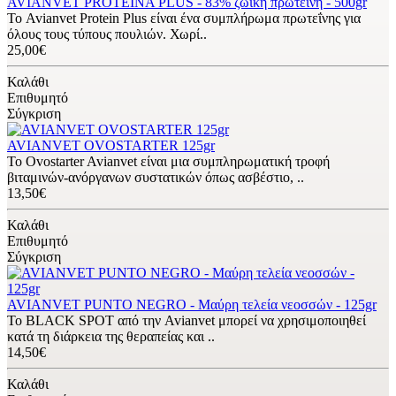
AVIANVET PROTEINA PLUS - 83% ζωική πρωτεΐνη - 500gr
Το Avianvet Protein Plus είναι ένα συμπλήρωμα πρωτεΐνης για
όλους τους τύπους πουλιών. Χωρί..
25,00€
Καλάθι
Επιθυμητό
Σύγκριση
AVIANVET OVOSTARTER 125gr
Το Ovostarter Avianvet είναι μια συμπληρωματική τροφή
βιταμινών-ανόργανων συστατικών όπως ασβέστιο, ..
13,50€
Καλάθι
Επιθυμητό
Σύγκριση
AVIANVET PUNTO NEGRO - Μαύρη τελεία νεοσσών - 125gr
Το BLACK SPOT από την Avianvet μπορεί να χρησιμοποιηθεί
κατά τη διάρκεια της θεραπείας και ..
14,50€
Καλάθι