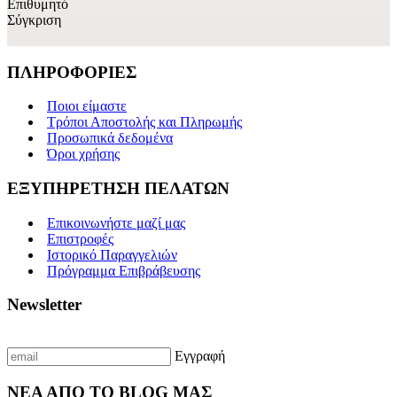
Επιθυμητό
Σύγκριση
ΠΛΗΡΟΦΟΡΙΕΣ
Ποιοι είμαστε
Τρόποι Αποστολής και Πληρωμής
Προσωπικά δεδομένα
Όροι χρήσης
ΕΞΥΠΗΡΕΤΗΣΗ ΠΕΛΑΤΩΝ
Επικοινωνήστε μαζί μας
Επιστροφές
Ιστορικό Παραγγελιών
Πρόγραμμα Επιβράβευσης
Newsletter
Γραφτείτε με το email σας για να λαμβάνετε πρώτοι τις προσφορές μας
Εγγραφή
ΝΕΑ ΑΠΟ ΤΟ BLOG ΜΑΣ