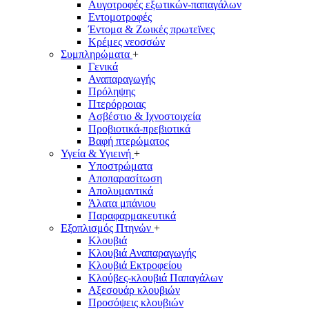
Αυγοτροφές εξωτικών-παπαγάλων
Εντομοτροφές
Έντομα & Ζωικές πρωτεϊνες
Κρέμες νεοσσών
Συμπληρώματα
+
Γενικά
Αναπαραγωγής
Πρόληψης
Πτερόρροιας
Ασβέστιο & Ιχνοστοιχεία
Προβιοτικά-πρεβιοτικά
Βαφή πτερώματος
Υγεία & Υγιεινή
+
Υποστρώματα
Αποπαρασίτωση
Απολυμαντικά
Άλατα μπάνιου
Παραφαρμακευτικά
Εξοπλισμός Πτηνών
+
Κλουβιά
Κλουβιά Αναπαραγωγής
Κλουβιά Eκτροφείου
Κλούβες-κλουβιά Παπαγάλων
Αξεσουάρ κλουβιών
Προσόψεις κλουβιών