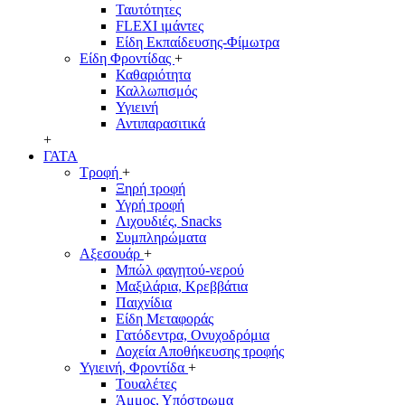
Ταυτότητες
FLEXI ιμάντες
Είδη Εκπαίδευσης-Φίμωτρα
Είδη Φροντίδας
+
Καθαριότητα
Καλλωπισμός
Υγιεινή
Αντιπαρασιτικά
+
ΓΑΤΑ
Τροφή
+
Ξηρή τροφή
Υγρή τροφή
Λιχουδιές, Snacks
Συμπληρώματα
Αξεσουάρ
+
Μπώλ φαγητού-νερού
Μαξιλάρια, Κρεββάτια
Παιχνίδια
Είδη Μεταφοράς
Γατόδεντρα, Ονυχοδρόμια
Δοχεία Αποθήκευσης τροφής
Υγιεινή, Φροντίδα
+
Τουαλέτες
Άμμος, Υπόστρωμα