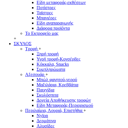
Είδη μεταφοράς-εκθέσεων
Ποτίστρες
Ταϊστρες
Μπανιέρες
Είδη αναπαραγωγής
Διάφορα προϊόντα
Το Εκτροφείο μας
+
ΣΚΥΛΟΣ
Τροφή
+
Ξηρή τροφή
Υγρή τροφή-Κονσέρβες
Κόκκαλα, Snacks
Συμπληρώματα
Αξεσουάρ
+
Μπώλ φαγητού-νερού
Μαξιλάρια, Κρεββάτια
Παιχνίδια
Σκυλόσπιτα
Δοχεία Αποθήκευσης τροφών
Είδη Μεταφοράς-Περιορισμού
Περιλαίμια, Λουριά, Επιστήθια
+
Nylon
Δερμάτινα
Αλυσίδες