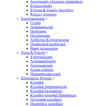
Αυγοτροφές εξωτικών-παπαγάλων
Εντομοτροφές
Έντομα & Ζωικές πρωτεϊνες
Κρέμες νεοσσών
Συμπληρώματα
+
Γενικά
Αναπαραγωγής
Πρόληψης
Πτερόρροιας
Ασβέστιο & Ιχνοστοιχεία
Προβιοτικά-πρεβιοτικά
Βαφή πτερώματος
Υγεία & Υγιεινή
+
Υποστρώματα
Αποπαρασίτωση
Απολυμαντικά
Άλατα μπάνιου
Παραφαρμακευτικά
Εξοπλισμός Πτηνών
+
Κλουβιά
Κλουβιά Αναπαραγωγής
Κλουβιά Eκτροφείου
Κλούβες-κλουβιά Παπαγάλων
Αξεσουάρ κλουβιών
Προσόψεις κλουβιών