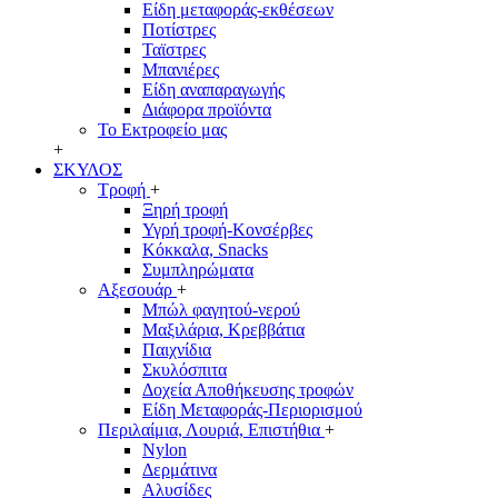
Είδη μεταφοράς-εκθέσεων
Ποτίστρες
Ταϊστρες
Μπανιέρες
Είδη αναπαραγωγής
Διάφορα προϊόντα
Το Εκτροφείο μας
+
ΣΚΥΛΟΣ
Τροφή
+
Ξηρή τροφή
Υγρή τροφή-Κονσέρβες
Κόκκαλα, Snacks
Συμπληρώματα
Αξεσουάρ
+
Μπώλ φαγητού-νερού
Μαξιλάρια, Κρεββάτια
Παιχνίδια
Σκυλόσπιτα
Δοχεία Αποθήκευσης τροφών
Είδη Μεταφοράς-Περιορισμού
Περιλαίμια, Λουριά, Επιστήθια
+
Nylon
Δερμάτινα
Αλυσίδες