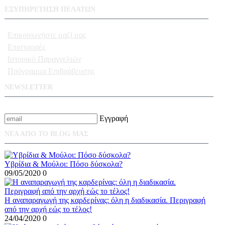
ΕΞΥΠΗΡΕΤΗΣΗ ΠΕΛΑΤΩΝ
Επικοινωνήστε μαζί μας
Επιστροφές
Ιστορικό Παραγγελιών
Πρόγραμμα Επιβράβευσης
NEWSLETTER
Γραφτείτε με το email σας για να λαμβάνετε πρώτοι τις προσφορές μας
Εγγραφή
ΝΕΑ ΑΠΟ ΤΟ BLOG ΜΑΣ
Υβρίδια & Μούλοι: Πόσο δύσκολα?
09/05/2020
0
Η αναπαραγωγή της καρδερίνας: όλη η διαδικασία. Περιγραφή
από την αρχή εώς το τέλος!
24/04/2020
0