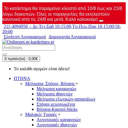
Το κατάστημα θα παραμείνει κλειστό από 10/8 έως και 23/8
λόγω διακοπών. Όλες οι παραγγελίες θα εκτελεστούν
κανονικά από τις 24/8 και μετά. Καλό καλοκαίρι!
211-4094958 -- Δε-Τετ-Σαβ 10-15:00,Τρ-Πεμ-Παρ 10-15:00/18-
20:00
Σύνδεση Λογαριασμού
Δημιουργία Λογαριασμού
0 προϊόν(τα) - 0,00€
Το καλάθι αγορών είναι άδειο!
ΠΤΗΝΑ
Μείγματα, Σπόροι, Βότανα
+
Μείγματα καναρινιών
Μείγματα ιθαγενών
Μείγματα εξωτικών-παπαγάλων
Σπόροι μεμονωμένοι
Βότανα-Καρποί-Sticks
Μαλακές Τροφές
+
Αυγοτροφές καναρινιών
Αυγοτροφές ιθαγενών