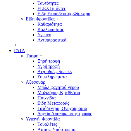
Ταυτότητες
FLEXI ιμάντες
Είδη Εκπαίδευσης-Φίμωτρα
Είδη Φροντίδας
+
Καθαριότητα
Καλλωπισμός
Υγιεινή
Αντιπαρασιτικά
+
ΓΑΤΑ
Τροφή
+
Ξηρή τροφή
Υγρή τροφή
Λιχουδιές, Snacks
Συμπληρώματα
Αξεσουάρ
+
Μπώλ φαγητού-νερού
Μαξιλάρια, Κρεββάτια
Παιχνίδια
Είδη Μεταφοράς
Γατόδεντρα, Ονυχοδρόμια
Δοχεία Αποθήκευσης τροφής
Υγιεινή, Φροντίδα
+
Τουαλέτες
Άμμος, Υπόστρωμα