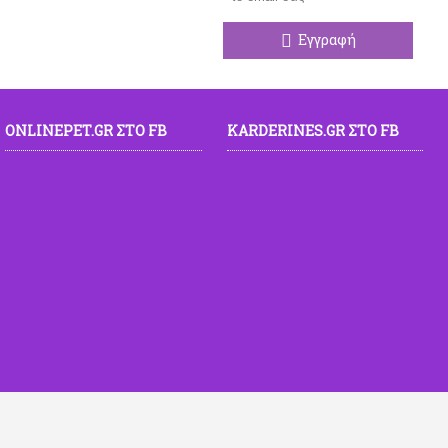
Εγγραφή
ONLINEPET.GR ΣΤΟ FB
KARDERINES.GR ΣΤΟ FB
ρίδια & Μούλοι: Πόσο δύσκολα?
9/05/2020
ναπαραγωγή της καρδερίνας: όλη η διαδικασία. Περιγραφή από την αρχή
4/04/2020
ο και πουλιά: τι ακριβώς κάνουμε και τι όχι.
8/01/2019