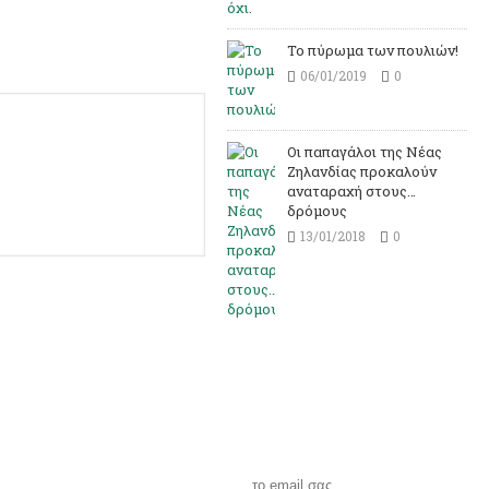
To πύρωμα των πουλιών!
06/01/2019
0
Οι παπαγάλοι της Νέας
Ζηλανδίας προκαλούν
αναταραχή στους…
δρόμους
13/01/2018
0
Εγγραφείτε στη
λίστα μας για να
λαμβάνετε όλα τα
νέα και τις
προσφορές μας στο
email σας.