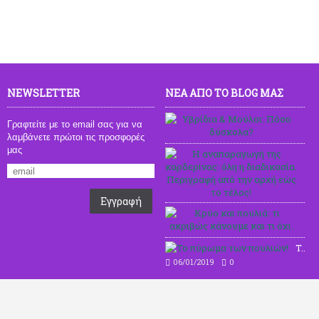
NEWSLETTER
ΝΕΑ ΑΠΟ ΤΟ BLOG ΜΑΣ
Υβ
Γραφτείτε με το email σας για να
0
λαμβάνετε πρώτοι τις προσφορές
μας
Η α
2
Εγγραφή
Κρύ
0
To πύρωμα των πουλιών!
06/01/2019
0