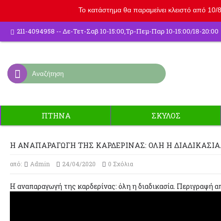
Το κατάστημα θα παραμείνει κλειστό από 10/8 
211-4094958 -- Δε-Τετ-Σαβ 10-15:00,Τρ-Πεμ-Παρ 10-15:00/18-20:00
ΠΤΗΝΑ
ΣΚΥΛΟΣ
Η ΑΝΑΠΑΡΑΓΩΓΉ ΤΗΣ ΚΑΡΔΕΡΊΝΑΣ: ΌΛΗ Η ΔΙΑΔΙΚΑΣΊΑ.
από:
Admin
24/04/2020
0 Σχόλια
Η αναπαραγωγή της καρδερίνας: όλη η διαδικασία. Περιγραφή απ