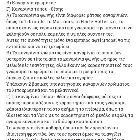
Β) Καναρίνια χρώματος
Γ) Καναρίνια τύπου - θέσης
Α) Τα καναρίνια φωνής είναι διάφορες ράτσες καναρινιών,
όπως τα Tibrando, τα Malinois, τα Hartz Roller κ.α., τα
οποία έχουν ως χαρακτηριστικό γνώρισμα την ικανότητα να
κελαηδούν σε πολύ χαμηλές ή υψηλές συχνότητες.
Αυτές τις συχνότητες μόνο ένα έμπειρο αφτί μπορεί να τις
εντοπίσει και να τις ξεχωρίσει.
Β) Τα καναρίνια χρώματος είναι καναρίνια τα οποία δεν
υστερούν σε τίποτα από τα καναρίνια φωνής ως προς τις
μελωδικές ικανότητες, αλλά έχουν ως χαρακτηριστικό τους
γνώρισμα τα χρώματα τα οποία με τη σειρά τους τα
διαχωρίζουν σε πολλές άλλες κατηγορίες.
Υπάρχουν 2 βασικές υποκατηγορίες καναρινιών χρώματος,
τα λιποχρωμικά και τα μελανινικά.
Γ) Τα καναρίνια τύπου - θέσης είναι διάφορες ράτσες οι
οποίες παρουσιάζουν ως χαρακτηριστικό τους γνώρισμα
κάποια ιδιαιτερότητα στο σχήμα ή το πτέρωμα, όπως τα
Gloster και τα York με το χαρακτηριστικό μεγάλο κεφάλι, τα
σγουρά καναρίνια και τα διάφορα καμπούρικα.
Τα καναρίνια είναι καθαρά, ήρεμα και δεν χρειάζονται
ιδιαίτερη φροντίδα· δεν τους αρέσει όμως να τα αγγίζει