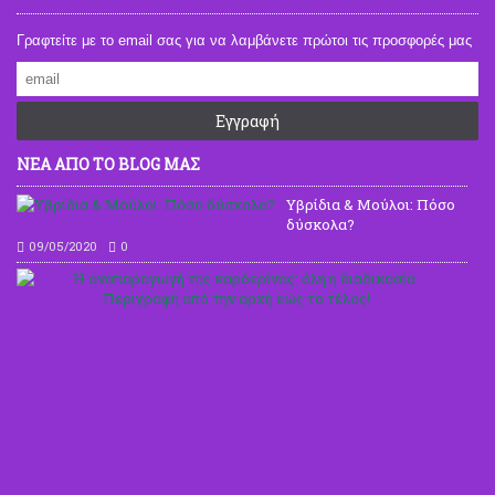
Γραφτείτε με το email σας για να λαμβάνετε πρώτοι τις προσφορές μας
Εγγραφή
ΝΕΑ ΑΠΟ ΤΟ BLOG ΜΑΣ
Υβρίδια & Μούλοι: Πόσο
δύσκολα?
09/05/2020
0
Η
ανα
της
καρ
όλη
η
δια
Περ
από
την
αρχ