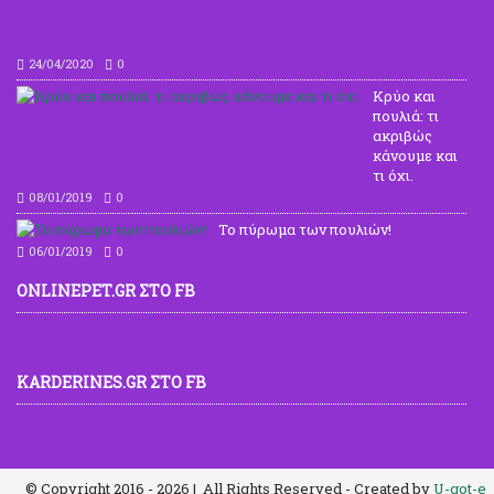
εώς
το
τέλ
24/04/2020
0
Κρύο και
πουλιά: τι
ακριβώς
κάνουμε και
τι όχι.
08/01/2019
0
To πύρωμα των πουλιών!
06/01/2019
0
ONLINEPET.GR ΣΤΟ FB
KARDERINES.GR ΣΤΟ FB
© Copyright 2016 -
2026 | All Rights Reserved - Created by
U-got-e