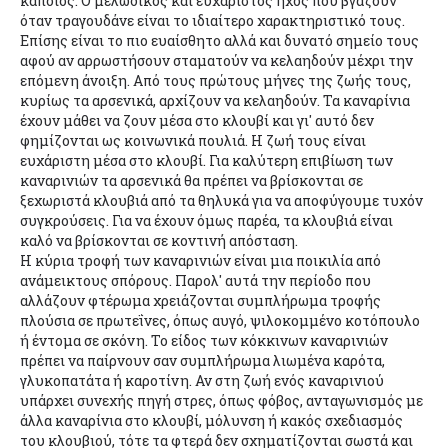
κάποιος. Ο μελωδικός και ευχάριστος ήχος που βγάζουν
όταν τραγουδάνε είναι το ιδιαίτερο χαρακτηριστικό τους.
Επίσης είναι το πιο ευαίσθητο αλλά και δυνατό σημείο τους
αφού αν αρρωστήσουν σταματούν να κελαηδούν μέχρι την
επόμενη άνοιξη. Από τους πρώτους μήνες της ζωής τους,
κυρίως τα αρσενικά, αρχίζουν να κελαηδούν. Τα καναρίνια
έχουν μάθει να ζουν μέσα στο κλουβί και γι' αυτό δεν
φημίζονται ως κοινωνικά πουλιά. Η ζωή τους είναι
ευχάριστη μέσα στο κλουβί. Για καλύτερη επιβίωση των
καναρινιών τα αρσενικά θα πρέπει να βρίσκονται σε
ξεχωριστά κλουβιά από τα θηλυκά για να αποφύγουμε τυχόν
συγκρούσεις. Για να έχουν όμως παρέα, τα κλουβιά είναι
καλό να βρίσκονται σε κοντινή απόσταση.
Η κύρια τροφή των καναρινιών είναι μια ποικιλία από
ανάμεικτους σπόρους. Παρολ' αυτά την περίοδο που
αλλάζουν φτέρωμα χρειάζονται συμπλήρωμα τροφής
πλούσια σε πρωτεΐνες, όπως αυγό, ψιλοκομμένο κοτόπουλο
ή έντομα σε σκόνη. Το είδος των κόκκινων καναρινιών
πρέπει να παίρνουν σαν συμπλήρωμα λιωμένα καρότα,
γλυκοπατάτα ή καροτίνη. Αν στη ζωή ενός καναρινιού
υπάρχει συνεχής πηγή στρες, όπως φόβος, ανταγωνισμός με
άλλα καναρίνια στο κλουβί, μόλυνση ή κακός σχεδιασμός
του κλουβιού, τότε τα φτερά δεν σχηματίζονται σωστά και