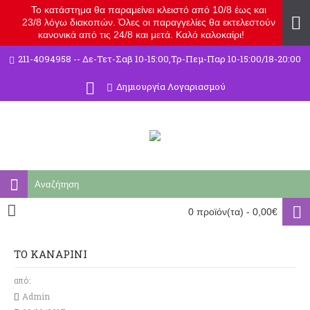
Το κατάστημα θα παραμείνει κλειστό από 10/8 έως και
23/8 λόγω διακοπών. Όλες οι παραγγελίες θα εκτελεστούν
κανονικά από τις 24/8 και μετά. Καλό καλοκαίρι!
211-4094958 -- Δε-Τετ-Σαβ 10-15:00,Τρ-Πεμ-Παρ 10-15:00/18-20:00
Δημιουργία Λογαριασμού
0 προϊόν(τα) - 0,00€
ΤΟ ΚΑΝΑΡΙΝΙ
από:
Admin