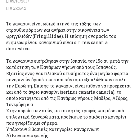
09/10/2017
0 Σχόλια
Το καναρίνι είναι ωδικό πτηνό της τάξης των
στρουθιομόρφων και ανήκει στην οικογένεια των
φριγγιλιδών (Fringillidae). Η επίσημη ονομασία του
εξημερωμένου καναρινιού είναι sirinus canaria
domesticus.
Τα καναρίνια εισήχθησαν στην Ισπανία τον 15ο αι. μετά την
κατάκτηση των Κανάριων νήσων από τους Ισπανούς.
Εξαιτίας ενός ναυτιλιακού ατυχήματος ένα μεγάλο φορτίο
καναρινιών δραπέτευσε και σύντομα εξαπλώθηκαν σε όλη
την Ευρώπη. Επίσης το καναρίνι είναι πιθανό να προέρχεται
και από το άγριο καναρίνι (serinus canaria canaria), το
οποίο κατάγεται από τις Κανάριες νήσους Μαδέρα, Αζόρες,
Τενερίφη κ.α.
Στην πορεία των ετών, με τεχνητές τροφές και μέσα από
επιλεκτικά ζευγαρώματα, προέκυψε το οικόσιτο καναρίνι
που γνωρίζουμε σήμερα.
Υπάρχουν 3 βασικές κατηγορίες καναρινιών:
Α) Καναρίνια φωνής