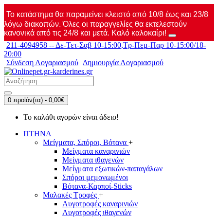
Το κατάστημα θα παραμείνει κλειστό από 10/8 έως και 23/8
λόγω διακοπών. Όλες οι παραγγελίες θα εκτελεστούν
κανονικά από τις 24/8 και μετά. Καλό καλοκαίρι!
211-4094958 -- Δε-Τετ-Σαβ 10-15:00,Τρ-Πεμ-Παρ 10-15:00/18-
20:00
Σύνδεση Λογαριασμού
Δημιουργία Λογαριασμού
0 προϊόν(τα) - 0,00€
Το καλάθι αγορών είναι άδειο!
ΠΤΗΝΑ
Μείγματα, Σπόροι, Βότανα
+
Μείγματα καναρινιών
Μείγματα ιθαγενών
Μείγματα εξωτικών-παπαγάλων
Σπόροι μεμονωμένοι
Βότανα-Καρποί-Sticks
Μαλακές Τροφές
+
Αυγοτροφές καναρινιών
Αυγοτροφές ιθαγενών