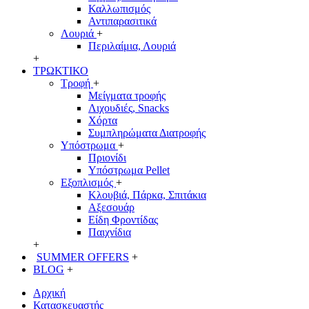
Καλλωπισμός
Αντιπαρασιτικά
Λουριά
+
Περιλαίμια, Λουριά
+
ΤΡΩΚΤΙΚΟ
Τροφή
+
Μείγματα τροφής
Λιχουδιές, Snacks
Χόρτα
Συμπληρώματα Διατροφής
Υπόστρωμα
+
Πριονίδι
Υπόστρωμα Pellet
Εξοπλισμός
+
Κλουβιά, Πάρκα, Σπιτάκια
Αξεσουάρ
Είδη Φροντίδας
Παιχνίδια
+
SUMMER OFFERS
+
BLOG
+
Αρχική
Κατασκευαστής