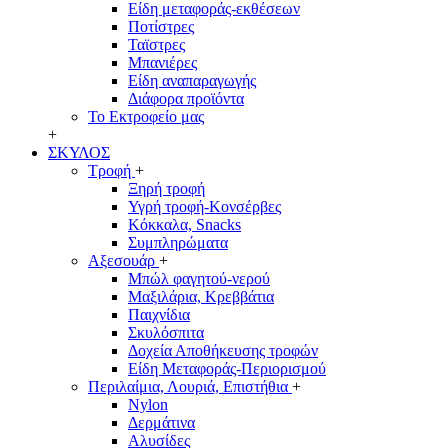
Είδη μεταφοράς-εκθέσεων
Ποτίστρες
Ταϊστρες
Μπανιέρες
Είδη αναπαραγωγής
Διάφορα προϊόντα
Το Εκτροφείο μας
+
ΣΚΥΛΟΣ
Τροφή
+
Ξηρή τροφή
Υγρή τροφή-Κονσέρβες
Κόκκαλα, Snacks
Συμπληρώματα
Αξεσουάρ
+
Μπώλ φαγητού-νερού
Μαξιλάρια, Κρεββάτια
Παιχνίδια
Σκυλόσπιτα
Δοχεία Αποθήκευσης τροφών
Είδη Μεταφοράς-Περιορισμού
Περιλαίμια, Λουριά, Επιστήθια
+
Nylon
Δερμάτινα
Αλυσίδες