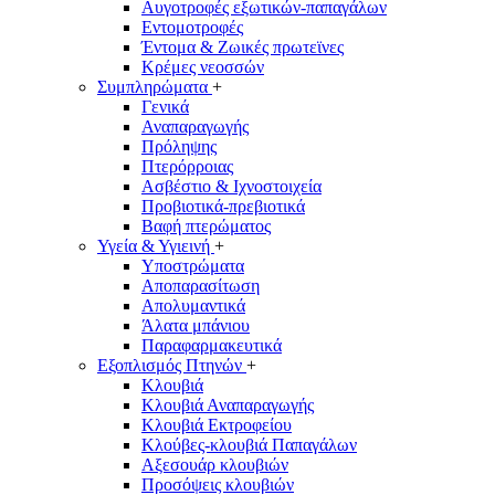
Αυγοτροφές εξωτικών-παπαγάλων
Εντομοτροφές
Έντομα & Ζωικές πρωτεϊνες
Κρέμες νεοσσών
Συμπληρώματα
+
Γενικά
Αναπαραγωγής
Πρόληψης
Πτερόρροιας
Ασβέστιο & Ιχνοστοιχεία
Προβιοτικά-πρεβιοτικά
Βαφή πτερώματος
Υγεία & Υγιεινή
+
Υποστρώματα
Αποπαρασίτωση
Απολυμαντικά
Άλατα μπάνιου
Παραφαρμακευτικά
Εξοπλισμός Πτηνών
+
Κλουβιά
Κλουβιά Αναπαραγωγής
Κλουβιά Eκτροφείου
Κλούβες-κλουβιά Παπαγάλων
Αξεσουάρ κλουβιών
Προσόψεις κλουβιών