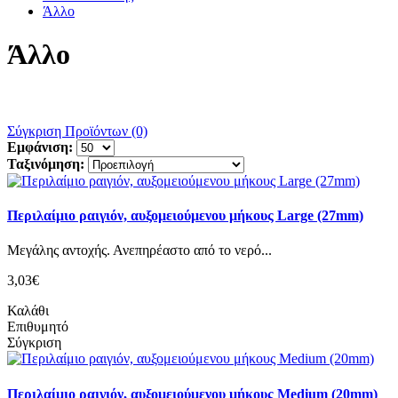
Άλλο
Άλλο
Σύγκριση Προϊόντων (0)
Εμφάνιση:
Ταξινόμηση:
Περιλαίμιο ραιγιόν, αυξομειούμενου μήκους Large (27mm)
Mεγάλης αντοχής. Ανεπηρέαστο από το νερό...
3,03€
Καλάθι
Επιθυμητό
Σύγκριση
Περιλαίμιο ραιγιόν, αυξομειούμενου μήκους Medium (20mm)