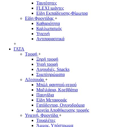
Ταυτότητες
FLEXI ιμάντες
Είδη Εκπαίδευσης-Φίμωτρα
Είδη Φροντίδας
+
Καθαριότητα
Καλλωπισμός
Υγιεινή
Αντιπαρασιτικά
+
ΓΑΤΑ
Τροφή
+
Ξηρή τροφή
Υγρή τροφή
Λιχουδιές, Snacks
Συμπληρώματα
Αξεσουάρ
+
Μπώλ φαγητού-νερού
Μαξιλάρια, Κρεββάτια
Παιχνίδια
Είδη Μεταφοράς
Γατόδεντρα, Ονυχοδρόμια
Δοχεία Αποθήκευσης τροφής
Υγιεινή, Φροντίδα
+
Τουαλέτες
Άμμος, Υπόστρωμα