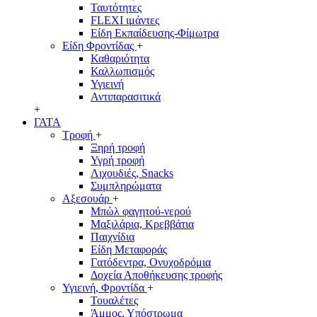
Ταυτότητες
FLEXI ιμάντες
Είδη Εκπαίδευσης-Φίμωτρα
Είδη Φροντίδας
+
Καθαριότητα
Καλλωπισμός
Υγιεινή
Αντιπαρασιτικά
+
ΓΑΤΑ
Τροφή
+
Ξηρή τροφή
Υγρή τροφή
Λιχουδιές, Snacks
Συμπληρώματα
Αξεσουάρ
+
Μπώλ φαγητού-νερού
Μαξιλάρια, Κρεββάτια
Παιχνίδια
Είδη Μεταφοράς
Γατόδεντρα, Ονυχοδρόμια
Δοχεία Αποθήκευσης τροφής
Υγιεινή, Φροντίδα
+
Τουαλέτες
Άμμος, Υπόστρωμα