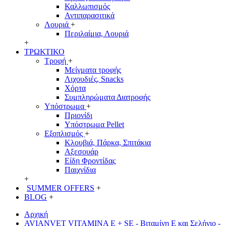
Καλλωπισμός
Αντιπαρασιτικά
Λουριά
+
Περιλαίμια, Λουριά
+
ΤΡΩΚΤΙΚΟ
Τροφή
+
Μείγματα τροφής
Λιχουδιές, Snacks
Χόρτα
Συμπληρώματα Διατροφής
Υπόστρωμα
+
Πριονίδι
Υπόστρωμα Pellet
Εξοπλισμός
+
Κλουβιά, Πάρκα, Σπιτάκια
Αξεσουάρ
Είδη Φροντίδας
Παιχνίδια
+
SUMMER OFFERS
+
BLOG
+
Αρχική
AVIANVET VITAMINA E + SE - Βιταμίνη Ε και Σελήνιο -