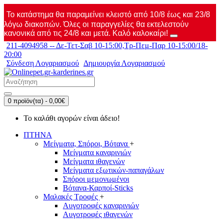
Το κατάστημα θα παραμείνει κλειστό από 10/8 έως και 23/8
λόγω διακοπών. Όλες οι παραγγελίες θα εκτελεστούν
κανονικά από τις 24/8 και μετά. Καλό καλοκαίρι!
211-4094958 -- Δε-Τετ-Σαβ 10-15:00,Τρ-Πεμ-Παρ 10-15:00/18-
20:00
Σύνδεση Λογαριασμού
Δημιουργία Λογαριασμού
0 προϊόν(τα) - 0,00€
Το καλάθι αγορών είναι άδειο!
ΠΤΗΝΑ
Μείγματα, Σπόροι, Βότανα
+
Μείγματα καναρινιών
Μείγματα ιθαγενών
Μείγματα εξωτικών-παπαγάλων
Σπόροι μεμονωμένοι
Βότανα-Καρποί-Sticks
Μαλακές Τροφές
+
Αυγοτροφές καναρινιών
Αυγοτροφές ιθαγενών