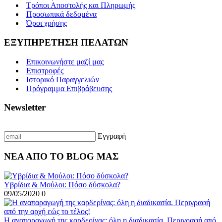
Τρόποι Αποστολής και Πληρωμής
Προσωπικά δεδομένα
Όροι χρήσης
ΕΞΥΠΗΡΕΤΗΣΗ ΠΕΛΑΤΩΝ
Επικοινωνήστε μαζί μας
Επιστροφές
Ιστορικό Παραγγελιών
Πρόγραμμα Επιβράβευσης
Newsletter
Γραφτείτε με το email σας για να λαμβάνετε πρώτοι τις προσφορές μας
Εγγραφή
ΝΕΑ ΑΠΟ ΤΟ BLOG ΜΑΣ
Υβρίδια & Μούλοι: Πόσο δύσκολα?
09/05/2020
0
Η αναπαραγωγή της καρδερίνας: όλη η διαδικασία. Περιγραφή από