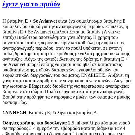
έχετε για το προϊόν
Η βιταμίνη
Ε + Se Avianvet
είναι ένα συμπλήρωμα βιταμίνης Ε
και σεληνίου ειδικά για την αναπαραγωγική περίοδο. Επιπλέον, η
βιταμίνη Ε + Se Avianvet εμπλουτίζεται με βιταμίνη Α για να
επιτύχει καλύτερα αποτελέσματα γονιμότητας. Η χρήση του
συνιστάται κατά τις περιόδους πριν και καθ 'όλη τη διάρκεια της
αναπαραγωγικής περιόδου, όταν το πουλί υπόκειται σε έντονη
μυϊκή δραστηριότητα ή σε περιόδους μεγαλύτερης μυοσκελετικής
ανάπτυξης. Λόγω της αντιοξειδωτικής της δράσης, η βιταμίνη E +
Se Avianvet μπορεί επίσης να χρησιμοποιηθεί σε καταστάσεις
υποβιταμίνωσης, μυϊκών διαταραχών, εγκεφαλοπαθειών και
εκφυλιστικών διεργασιών του σώματος. ΕΝΔΕΙΞΕΙΣ- Αυξάνει τη
γονιμότητα και τον αριθμό των γονιμοποιημένων αυγών.- Διεγείρει
την ωοτοκία- Εξαιρετικός διορθωτής για περιπτώσεις ανεπάρκειας
βιταμινών στο σώμα- Πολύ ευεργετικό κατά την αναπαραγωγή-
Βοηθά στην πρόληψη των ατροφικών μυών, των σπασμών μυϊκής
δυσκαμψίας.
ΣΥΝΘΕΣΗ
: Βιταμίνη Ε; Σελήνιο και βιταμίνη Α.
Οδηγίες χρήσης και δοσολογία
: 2,5 ml ανά λίτρο πόσιμου νερού
σε περιόδους 3-4 ημερών την εβδομάδα κατά τη διάρκεια των 4
εβδομάδων πριν από το ζευγάρωμα. Το πόσιμο νερό πρέπει να