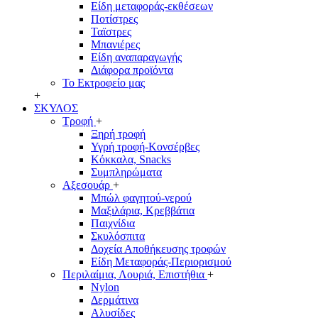
Είδη μεταφοράς-εκθέσεων
Ποτίστρες
Ταϊστρες
Μπανιέρες
Είδη αναπαραγωγής
Διάφορα προϊόντα
Το Εκτροφείο μας
+
ΣΚΥΛΟΣ
Τροφή
+
Ξηρή τροφή
Υγρή τροφή-Κονσέρβες
Κόκκαλα, Snacks
Συμπληρώματα
Αξεσουάρ
+
Μπώλ φαγητού-νερού
Μαξιλάρια, Κρεββάτια
Παιχνίδια
Σκυλόσπιτα
Δοχεία Αποθήκευσης τροφών
Είδη Μεταφοράς-Περιορισμού
Περιλαίμια, Λουριά, Επιστήθια
+
Nylon
Δερμάτινα
Αλυσίδες