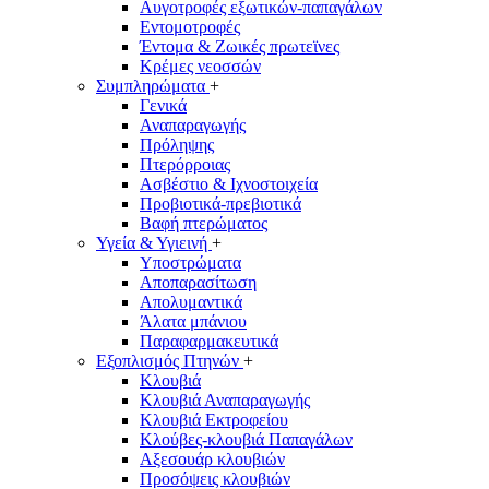
Αυγοτροφές εξωτικών-παπαγάλων
Εντομοτροφές
Έντομα & Ζωικές πρωτεϊνες
Κρέμες νεοσσών
Συμπληρώματα
+
Γενικά
Αναπαραγωγής
Πρόληψης
Πτερόρροιας
Ασβέστιο & Ιχνοστοιχεία
Προβιοτικά-πρεβιοτικά
Βαφή πτερώματος
Υγεία & Υγιεινή
+
Υποστρώματα
Αποπαρασίτωση
Απολυμαντικά
Άλατα μπάνιου
Παραφαρμακευτικά
Εξοπλισμός Πτηνών
+
Κλουβιά
Κλουβιά Αναπαραγωγής
Κλουβιά Eκτροφείου
Κλούβες-κλουβιά Παπαγάλων
Αξεσουάρ κλουβιών
Προσόψεις κλουβιών