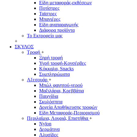
Είδη μεταφοράς-εκθέσεων
Ποτίστρες
Ταϊστρες
Μπανιέρες
Είδη αναπαραγωγής
Διάφορα προϊόντα
Το Εκτροφείο μας
+
ΣΚΥΛΟΣ
Τροφή
+
Ξηρή τροφή
Υγρή τροφή-Κονσέρβες
Κόκκαλα, Snacks
Συμπληρώματα
Αξεσουάρ
+
Μπώλ φαγητού-νερού
Μαξιλάρια, Κρεββάτια
Παιχνίδια
Σκυλόσπιτα
Δοχεία Αποθήκευσης τροφών
Είδη Μεταφοράς-Περιορισμού
Περιλαίμια, Λουριά, Επιστήθια
+
Nylon
Δερμάτινα
Αλυσίδες