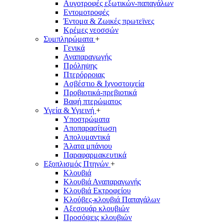
Αυγοτροφές εξωτικών-παπαγάλων
Εντομοτροφές
Έντομα & Ζωικές πρωτεϊνες
Κρέμες νεοσσών
Συμπληρώματα
+
Γενικά
Αναπαραγωγής
Πρόληψης
Πτερόρροιας
Ασβέστιο & Ιχνοστοιχεία
Προβιοτικά-πρεβιοτικά
Βαφή πτερώματος
Υγεία & Υγιεινή
+
Υποστρώματα
Αποπαρασίτωση
Απολυμαντικά
Άλατα μπάνιου
Παραφαρμακευτικά
Εξοπλισμός Πτηνών
+
Κλουβιά
Κλουβιά Αναπαραγωγής
Κλουβιά Eκτροφείου
Κλούβες-κλουβιά Παπαγάλων
Αξεσουάρ κλουβιών
Προσόψεις κλουβιών