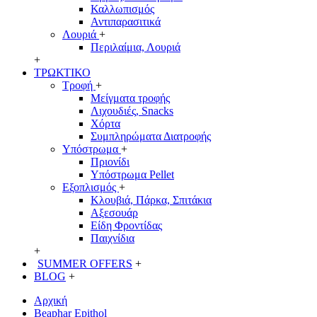
Καλλωπισμός
Αντιπαρασιτικά
Λουριά
+
Περιλαίμια, Λουριά
+
ΤΡΩΚΤΙΚΟ
Τροφή
+
Μείγματα τροφής
Λιχουδιές, Snacks
Χόρτα
Συμπληρώματα Διατροφής
Υπόστρωμα
+
Πριονίδι
Υπόστρωμα Pellet
Εξοπλισμός
+
Κλουβιά, Πάρκα, Σπιτάκια
Αξεσουάρ
Είδη Φροντίδας
Παιχνίδια
+
SUMMER OFFERS
+
BLOG
+
Αρχική
Beaphar Epithol