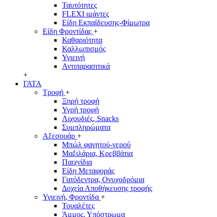
Ταυτότητες
FLEXI ιμάντες
Είδη Εκπαίδευσης-Φίμωτρα
Είδη Φροντίδας
+
Καθαριότητα
Καλλωπισμός
Υγιεινή
Αντιπαρασιτικά
+
ΓΑΤΑ
Τροφή
+
Ξηρή τροφή
Υγρή τροφή
Λιχουδιές, Snacks
Συμπληρώματα
Αξεσουάρ
+
Μπώλ φαγητού-νερού
Μαξιλάρια, Κρεββάτια
Παιχνίδια
Είδη Μεταφοράς
Γατόδεντρα, Ονυχοδρόμια
Δοχεία Αποθήκευσης τροφής
Υγιεινή, Φροντίδα
+
Τουαλέτες
Άμμος, Υπόστρωμα