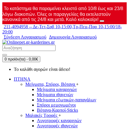
Το κατάστημα θα παραμείνει κλειστό από 10/8 έως και 23/8
λόγω διακοπών. Όλες οι παραγγελίες θα εκτελεστούν
κανονικά από τις 24/8 και μετά. Καλό καλοκαίρι!
211-4094958 -- Δε-Τετ-Σαβ 10-15:00,Τρ-Πεμ-Παρ 10-15:00/18-
20:00
Σύνδεση Λογαριασμού
Δημιουργία Λογαριασμού
0 προϊόν(τα) - 0,00€
Το καλάθι αγορών είναι άδειο!
ΠΤΗΝΑ
Μείγματα, Σπόροι, Βότανα
+
Μείγματα καναρινιών
Μείγματα ιθαγενών
Μείγματα εξωτικών-παπαγάλων
Σπόροι μεμονωμένοι
Βότανα-Καρποί-Sticks
Μαλακές Τροφές
+
Αυγοτροφές καναρινιών
Αυγοτροφές ιθαγενών