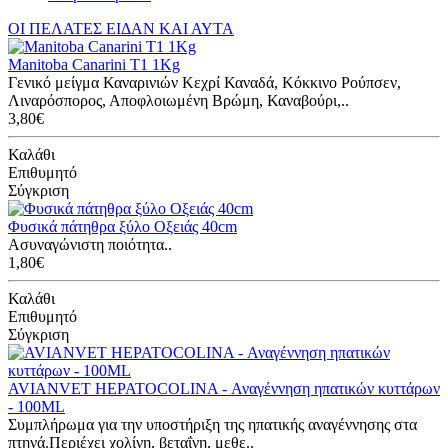
ΟΙ ΠΕΛΑΤΕΣ ΕΙΔΑΝ ΚΑΙ ΑΥΤΑ
Manitoba Canarini T1 1Kg
Γενικό μείγμα Καναρινιών Κεχρί Καναδά, Κόκκινο Ρούπσεν,
Λιναρόσπορος, Αποφλοιωμένη Βρώμη, Καναβούρι,..
3,80€
Καλάθι
Επιθυμητό
Σύγκριση
Φυσικά πάτηθρα ξύλο Οξειάς 40cm
Ασυναγώνιστη ποιότητα..
1,80€
Καλάθι
Επιθυμητό
Σύγκριση
AVIANVET HEPATOCOLINA - Αναγέννηση ηπατικών κυττάρων
- 100ML
Συμπλήρωμα για την υποστήριξη της ηπατικής αναγέννησης στα
πτηνά.Περιέχει χολίνη, βεταΐνη, μεθε..