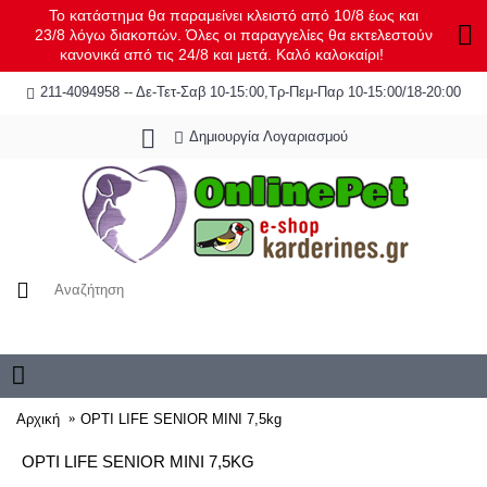
Το κατάστημα θα παραμείνει κλειστό από 10/8 έως και
23/8 λόγω διακοπών. Όλες οι παραγγελίες θα εκτελεστούν
κανονικά από τις 24/8 και μετά. Καλό καλοκαίρι!
211-4094958 -- Δε-Τετ-Σαβ 10-15:00,Τρ-Πεμ-Παρ 10-15:00/18-20:00
Δημιουργία Λογαριασμού
0 προϊόν(τα) - 0,00€
Αρχική
OPTI LIFE SENIOR MINI 7,5kg
OPTI LIFE SENIOR MINI 7,5KG