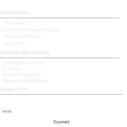
ΠΛΗΡΟΦΟΡΙΕΣ
Ποιοι είμαστε
Τρόποι Αποστολής και Πληρωμής
Προσωπικά δεδομένα
Όροι χρήσης
ΕΞΥΠΗΡΕΤΗΣΗ ΠΕΛΑΤΩΝ
Επικοινωνήστε μαζί μας
Επιστροφές
Ιστορικό Παραγγελιών
Πρόγραμμα Επιβράβευσης
NEWSLETTER
Γραφτείτε με το email σας για να λαμβάνετε πρώτοι τις προσφορές μας
Εγγραφή