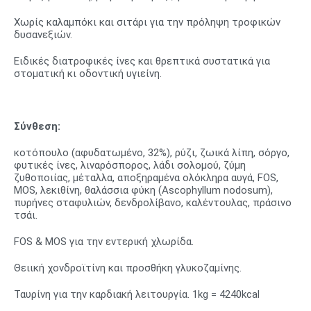
Χωρίς καλαμπόκι και σιτάρι για την πρόληψη τροφικών
δυσανεξιών.
Ειδικές διατροφικές ίνες και θρεπτικά συστατικά για
στοματική κι οδοντική υγιείνη.
Σύνθεση:
κοτόπουλο (αφυδατωμένο, 32%), ρύζι, ζωικά λίπη, σόργο,
φυτικές ίνες, λιναρόσπορος, λάδι σολομού, ζύμη
ζυθοποιίας, μέταλλα, αποξηραμένα ολόκληρα αυγά, FOS,
MOS, λεκιθίνη, θαλάσσια φύκη (Ascophyllum nodosum),
πυρήνες σταφυλιών, δενδρολίβανο, καλέντουλας, πράσινο
τσάι.
FOS & MOS για την εντερική χλωρίδα.
Θειική χονδροϊτίνη και προσθήκη γλυκοζαμίνης.
Ταυρίνη για την καρδιακή λειτουργία. 1kg = 4240kcal