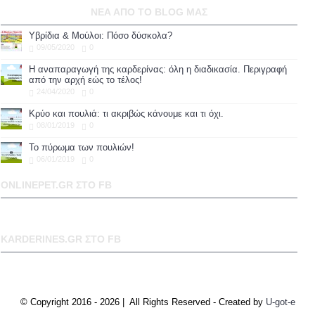
ΝΕΑ ΑΠΟ ΤΟ BLOG ΜΑΣ
Υβρίδια & Μούλοι: Πόσο δύσκολα?
09/05/2020
0
Η αναπαραγωγή της καρδερίνας: όλη η διαδικασία. Περιγραφή
από την αρχή εώς το τέλος!
24/04/2020
0
Κρύο και πουλιά: τι ακριβώς κάνουμε και τι όχι.
08/01/2019
0
To πύρωμα των πουλιών!
06/01/2019
0
ONLINEPET.GR ΣΤΟ FB
KARDERINES.GR ΣΤΟ FB
© Copyright 2016 -
2026 | All Rights Reserved - Created by
U-got-e