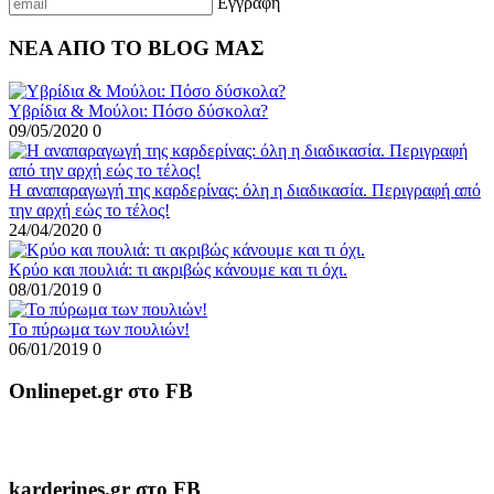
Εγγραφή
ΝΕΑ ΑΠΟ ΤΟ BLOG ΜΑΣ
Υβρίδια & Μούλοι: Πόσο δύσκολα?
09/05/2020
0
Η αναπαραγωγή της καρδερίνας: όλη η διαδικασία. Περιγραφή από
την αρχή εώς το τέλος!
24/04/2020
0
Κρύο και πουλιά: τι ακριβώς κάνουμε και τι όχι.
08/01/2019
0
To πύρωμα των πουλιών!
06/01/2019
0
Onlinepet.gr στο FB
karderines.gr στο FB