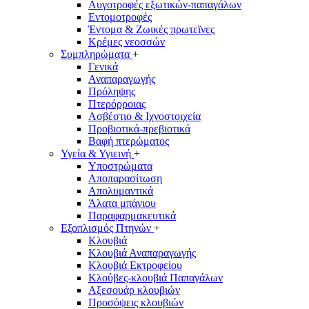
Αυγοτροφές εξωτικών-παπαγάλων
Εντομοτροφές
Έντομα & Ζωικές πρωτεϊνες
Κρέμες νεοσσών
Συμπληρώματα
+
Γενικά
Αναπαραγωγής
Πρόληψης
Πτερόρροιας
Ασβέστιο & Ιχνοστοιχεία
Προβιοτικά-πρεβιοτικά
Βαφή πτερώματος
Υγεία & Υγιεινή
+
Υποστρώματα
Αποπαρασίτωση
Απολυμαντικά
Άλατα μπάνιου
Παραφαρμακευτικά
Εξοπλισμός Πτηνών
+
Κλουβιά
Κλουβιά Αναπαραγωγής
Κλουβιά Eκτροφείου
Κλούβες-κλουβιά Παπαγάλων
Αξεσουάρ κλουβιών
Προσόψεις κλουβιών