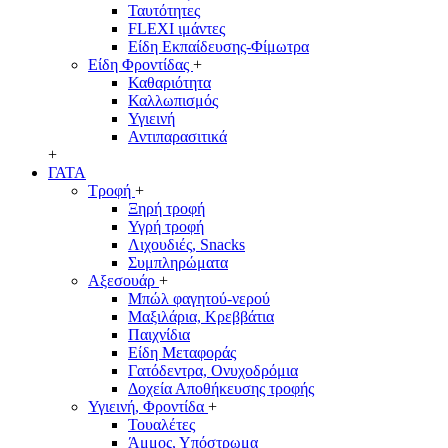
Ταυτότητες
FLEXI ιμάντες
Είδη Εκπαίδευσης-Φίμωτρα
Είδη Φροντίδας
+
Καθαριότητα
Καλλωπισμός
Υγιεινή
Αντιπαρασιτικά
+
ΓΑΤΑ
Τροφή
+
Ξηρή τροφή
Υγρή τροφή
Λιχουδιές, Snacks
Συμπληρώματα
Αξεσουάρ
+
Μπώλ φαγητού-νερού
Μαξιλάρια, Κρεββάτια
Παιχνίδια
Είδη Μεταφοράς
Γατόδεντρα, Ονυχοδρόμια
Δοχεία Αποθήκευσης τροφής
Υγιεινή, Φροντίδα
+
Τουαλέτες
Άμμος, Υπόστρωμα