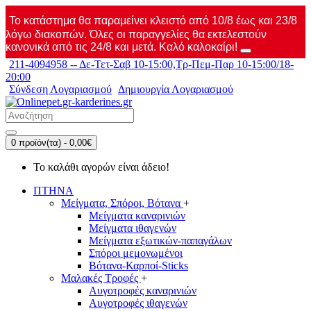
Το κατάστημα θα παραμείνει κλειστό από 10/8 έως και 23/8
λόγω διακοπών. Όλες οι παραγγελίες θα εκτελεστούν
κανονικά από τις 24/8 και μετά. Καλό καλοκαίρι!
211-4094958 -- Δε-Τετ-Σαβ 10-15:00,Τρ-Πεμ-Παρ 10-15:00/18-
20:00
Σύνδεση Λογαριασμού
Δημιουργία Λογαριασμού
0 προϊόν(τα) - 0,00€
Το καλάθι αγορών είναι άδειο!
ΠΤΗΝΑ
Μείγματα, Σπόροι, Βότανα
+
Μείγματα καναρινιών
Μείγματα ιθαγενών
Μείγματα εξωτικών-παπαγάλων
Σπόροι μεμονωμένοι
Βότανα-Καρποί-Sticks
Μαλακές Τροφές
+
Αυγοτροφές καναρινιών
Αυγοτροφές ιθαγενών