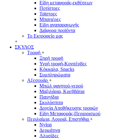
Είδη μεταφοράς-εκθέσεων
Ποτίστρες
Ταϊστρες
Μπανιέρες
Είδη αναπαραγωγής
Διάφορα προϊόντα
Το Εκτροφείο μας
+
ΣΚΥΛΟΣ
Τροφή
+
Ξηρή τροφή
Υγρή τροφή-Κονσέρβες
Κόκκαλα, Snacks
Συμπληρώματα
Αξεσουάρ
+
Μπώλ φαγητού-νερού
Μαξιλάρια, Κρεββάτια
Παιχνίδια
Σκυλόσπιτα
Δοχεία Αποθήκευσης τροφών
Είδη Μεταφοράς-Περιορισμού
Περιλαίμια, Λουριά, Επιστήθια
+
Nylon
Δερμάτινα
Αλυσίδες