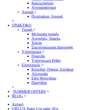
Καλλωπισμός
Αντιπαρασιτικά
Λουριά
+
Περιλαίμια, Λουριά
+
ΤΡΩΚΤΙΚΟ
Τροφή
+
Μείγματα τροφής
Λιχουδιές, Snacks
Χόρτα
Συμπληρώματα Διατροφής
Υπόστρωμα
+
Πριονίδι
Υπόστρωμα Pellet
Εξοπλισμός
+
Κλουβιά, Πάρκα, Σπιτάκια
Αξεσουάρ
Είδη Φροντίδας
Παιχνίδια
+
SUMMER OFFERS
+
BLOG
+
Αρχική
ORLUX Patee Uni patte 1Kg