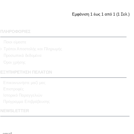
Εμφάνιση 1 έως 1 από 1 (1 Σελ.)
ΠΛΗΡΟΦΟΡΙΕΣ
Ποιοι είμαστε
Τρόποι Αποστολής και Πληρωμής
Προσωπικά δεδομένα
Όροι χρήσης
ΕΞΥΠΗΡΕΤΗΣΗ ΠΕΛΑΤΩΝ
Επικοινωνήστε μαζί μας
Επιστροφές
Ιστορικό Παραγγελιών
Πρόγραμμα Επιβράβευσης
NEWSLETTER
Γραφτείτε με το email σας για να λαμβάνετε πρώτοι τις προσφορές μας