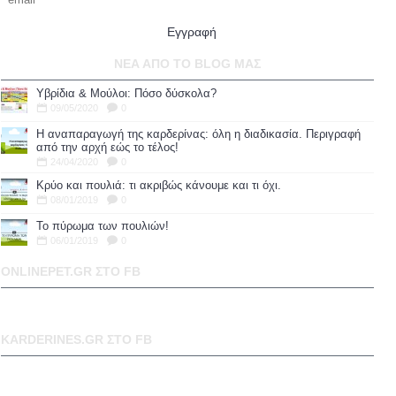
Εγγραφή
ΝΕΑ ΑΠΟ ΤΟ BLOG ΜΑΣ
Υβρίδια & Μούλοι: Πόσο δύσκολα?
09/05/2020
0
Η αναπαραγωγή της καρδερίνας: όλη η διαδικασία. Περιγραφή
από την αρχή εώς το τέλος!
24/04/2020
0
Κρύο και πουλιά: τι ακριβώς κάνουμε και τι όχι.
08/01/2019
0
To πύρωμα των πουλιών!
06/01/2019
0
ONLINEPET.GR ΣΤΟ FB
KARDERINES.GR ΣΤΟ FB