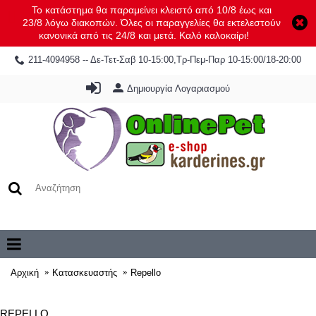
Το κατάστημα θα παραμείνει κλειστό από 10/8 έως και
23/8 λόγω διακοπών. Όλες οι παραγγελίες θα εκτελεστούν
κανονικά από τις 24/8 και μετά. Καλό καλοκαίρι!
211-4094958 -- Δε-Τετ-Σαβ 10-15:00,Τρ-Πεμ-Παρ 10-15:00/18-20:00
Δημιουργία Λογαριασμού
0 προϊόν(τα) - 0,00€
Αρχική
Κατασκευαστής
Repello
REPELLO