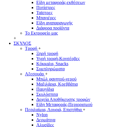
Είδη μεταφοράς-εκθέσεων
Ποτίστρες
Ταϊστρες
Μπανιέρες
Είδη αναπαραγωγής
Διάφορα προϊόντα
Το Εκτροφείο μας
+
ΣΚΥΛΟΣ
Τροφή
+
Ξηρή τροφή
Υγρή τροφή-Κονσέρβες
Κόκκαλα, Snacks
Συμπληρώματα
Αξεσουάρ
+
Μπώλ φαγητού-νερού
Μαξιλάρια, Κρεββάτια
Παιχνίδια
Σκυλόσπιτα
Δοχεία Αποθήκευσης τροφών
Είδη Μεταφοράς-Περιορισμού
Περιλαίμια, Λουριά, Επιστήθια
+
Nylon
Δερμάτινα
Αλυσίδες