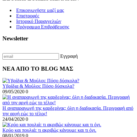
Επικοινωνήστε μαζί μας
Επιστροφές
Ιστορικό Παραγγελιών
Πρόγραμμα Επιβράβευσης
Newsletter
Γραφτείτε με το email σας για να λαμβάνετε πρώτοι τις προσφορές μας
Εγγραφή
ΝΕΑ ΑΠΟ ΤΟ BLOG ΜΑΣ
Υβρίδια & Μούλοι: Πόσο δύσκολα?
09/05/2020
0
Η αναπαραγωγή της καρδερίνας: όλη η διαδικασία. Περιγραφή από
την αρχή εώς το τέλος!
24/04/2020
0
Κρύο και πουλιά: τι ακριβώς κάνουμε και τι όχι.
08/01/2019
0