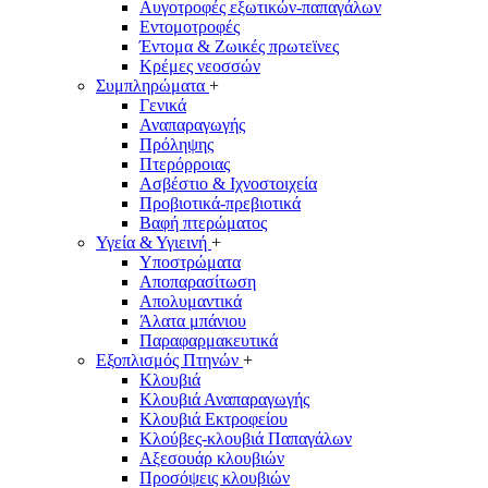
Αυγοτροφές εξωτικών-παπαγάλων
Εντομοτροφές
Έντομα & Ζωικές πρωτεϊνες
Κρέμες νεοσσών
Συμπληρώματα
+
Γενικά
Αναπαραγωγής
Πρόληψης
Πτερόρροιας
Ασβέστιο & Ιχνοστοιχεία
Προβιοτικά-πρεβιοτικά
Βαφή πτερώματος
Υγεία & Υγιεινή
+
Υποστρώματα
Αποπαρασίτωση
Απολυμαντικά
Άλατα μπάνιου
Παραφαρμακευτικά
Εξοπλισμός Πτηνών
+
Κλουβιά
Κλουβιά Αναπαραγωγής
Κλουβιά Eκτροφείου
Κλούβες-κλουβιά Παπαγάλων
Αξεσουάρ κλουβιών
Προσόψεις κλουβιών