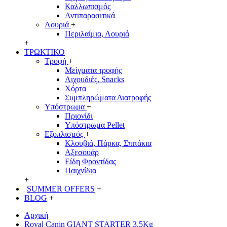
Καλλωπισμός
Αντιπαρασιτικά
Λουριά
+
Περιλαίμια, Λουριά
+
ΤΡΩΚΤΙΚΟ
Τροφή
+
Μείγματα τροφής
Λιχουδιές, Snacks
Χόρτα
Συμπληρώματα Διατροφής
Υπόστρωμα
+
Πριονίδι
Υπόστρωμα Pellet
Εξοπλισμός
+
Κλουβιά, Πάρκα, Σπιτάκια
Αξεσουάρ
Είδη Φροντίδας
Παιχνίδια
+
SUMMER OFFERS
+
BLOG
+
Αρχική
Royal Canin GIANT STARTER 3.5Kg