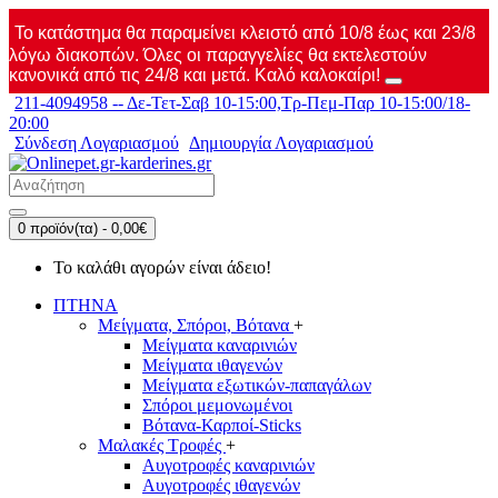
Το κατάστημα θα παραμείνει κλειστό από 10/8 έως και 23/8
λόγω διακοπών. Όλες οι παραγγελίες θα εκτελεστούν
κανονικά από τις 24/8 και μετά. Καλό καλοκαίρι!
211-4094958 -- Δε-Τετ-Σαβ 10-15:00,Τρ-Πεμ-Παρ 10-15:00/18-
20:00
Σύνδεση Λογαριασμού
Δημιουργία Λογαριασμού
0 προϊόν(τα) - 0,00€
Το καλάθι αγορών είναι άδειο!
ΠΤΗΝΑ
Μείγματα, Σπόροι, Βότανα
+
Μείγματα καναρινιών
Μείγματα ιθαγενών
Μείγματα εξωτικών-παπαγάλων
Σπόροι μεμονωμένοι
Βότανα-Καρποί-Sticks
Μαλακές Τροφές
+
Αυγοτροφές καναρινιών
Αυγοτροφές ιθαγενών