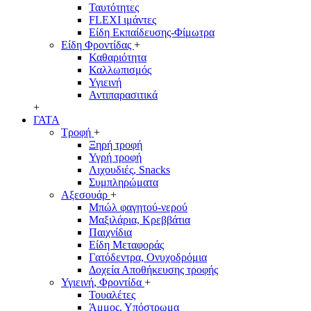
Ταυτότητες
FLEXI ιμάντες
Είδη Εκπαίδευσης-Φίμωτρα
Είδη Φροντίδας
+
Καθαριότητα
Καλλωπισμός
Υγιεινή
Αντιπαρασιτικά
+
ΓΑΤΑ
Τροφή
+
Ξηρή τροφή
Υγρή τροφή
Λιχουδιές, Snacks
Συμπληρώματα
Αξεσουάρ
+
Μπώλ φαγητού-νερού
Μαξιλάρια, Κρεββάτια
Παιχνίδια
Είδη Μεταφοράς
Γατόδεντρα, Ονυχοδρόμια
Δοχεία Αποθήκευσης τροφής
Υγιεινή, Φροντίδα
+
Τουαλέτες
Άμμος, Υπόστρωμα