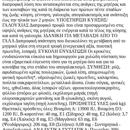
διατροφική λύση που ανταποκρίνεται στις ανάγκες της μητέρας και
των κουταβιών της κατά τη διάρκεια των πρώτων πέντε σταδίων
της ζωής: κύηση, γέννηση, γαλουχία, απογαλακτισμός και ανάπτυξη
έως την ηλικία των 2 μηνών. ΥΠΟΣΤΗΡΙΞΗ ΚΥΗΣΗΣ/
ΓΑΛΟΥΧΙΑΣ Διατροφικό προφίλ που είναι προσαρμοσμένο στις
υψηλές ανάγκες της μητέρας σε ενέργεια κατά το τέλος της κύησης
και κατά τη γαλουχία. ΙΔΑΝΙΚΗ ΓΙΑ ΜΕΤΑΒΑΣΗ ΑΠΟ ΤΟ
ΓΑΛΑ Διατροφική απάντηση που διευκολύνει τη μετάβαση από το
μητρικό γάλα στη στερεά τροφή (ενεργειακή αξία, ποιοτική
πρωτεΐνη, λιπαρά). ΕΥΚΟΛΗ ΕΝΥΔΑΤΩΣΗ Οι κροκέτες
ενυδατώνονται εύκολα και δημιουργούν μια χυλώδη σύσταση που
είναι εξαιρετικά εύγευστη τόσο για τη μητέρα όσο και για τα
κουτάβια της στο στάδιο του απογαλακτισμό. ΣΥΝΘΕΣΗ: ρύζι,
αφυδατωμένο κρέας πουλερικών, ζωικά λίπη, απομονωμένη
φυτική πρωτεΐνη*, υδρολυμένες ζωικές πρωτεΐνες, καλαμπόκι,
πούλπα σακχαροτεύτλων, μεταλλικά άλατα, έλαιο σόγιας, φυτικές
ίνες, ιχθυέλαιο, άλας λιπαρών οξέων, φρουκτοολιγοσακχαρίτες,
ψύλλιο (σπόροι με φλοιό), εκχύλισμα μαγιάς (πηγή
ολιγοσακχαριτών μαννάνης και Β-γλυκάνης), σκόνη αυγού,
εκχύλισμα ταγίτη (πηγή λουτεΐνης). ΠΡΟΣΘΕΤΕΣ ΥΛΕΣ (ανά kg):
Θρεπτικές πρόσθετες ύλες: Βιταμίνη A: 13900 IU, Βιταμίνη D3:
1200 IU, Β-καροτένιο: 40 mg, E1 (Σίδηρος): 48 mg, E2 (Ιώδιο): 3,7
mg, E4 (Χαλκός): 8 mg, E5 (Μαγγάνιο): 63 mg, E6
(Ψευδάργυρος): 206 mg, E8 (Σελήνιο): 0,08 mg - Συντηρητικά -
Αντιοξειδωτικά. ΑΝΑΛΥΤΙΚΑ ΣΥΣΤΑΤΙΚΑ: Πρωτεΐνη: 30% -