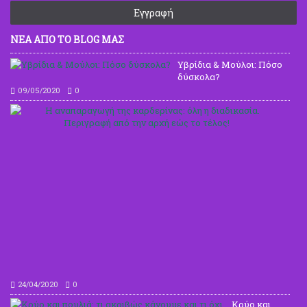
Εγγραφή
ΝΕΑ ΑΠΟ ΤΟ BLOG ΜΑΣ
Υβρίδια & Μούλοι: Πόσο
δύσκολα?
09/05/2020
0
Η
ανα
της
καρ
όλη
η
δια
Περ
από
την
αρχ
εώς
το
τέλ
24/04/2020
0
Κρύο και