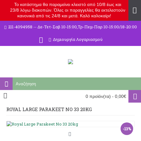
Το κατάστημα θα παραμείνει κλειστό από 10/8 έως και
23/8 λόγω διακοπών. Όλες οι παραγγελίες θα εκτελεστούν
κανονικά από τις 24/8 και μετά. Καλό καλοκαίρι!
211-4094958 -- Δε-Τετ-Σαβ 10-15:00,Τρ-Πεμ-Παρ 10-15:00/18-20:00
Δημιουργία Λογαριασμού
0 προϊόν(τα) - 0,00€
ROYAL LARGE PARAKEET NO 33 20KG
-13%