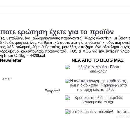
ποτε ερώτηση έχετε για το προϊόν
σίες, μεταλλαγμένα, αλλεργιογόνους παράγοντες). Χωρίς γλουτένη, με βάση τ
ικές διατροφικές ίνες και θρεπτικά συστατικά για στοματική κι οδοντική υγ
σπορος, λάδι σολομού, ζύμη ζυθοποιίας, μέταλλα, αποξηραμένα ολόκληρα αυγ
δρολίβανο, καλέντουλας, πράσινο τσάι. FOS & MOS για την εντερική χλωρί
νη E και C. 1kg = 4420kcal
Newsletter
ΝΕΑ ΑΠΟ ΤΟ BLOG ΜΑΣ
Γραφτείτε με το email σας για να
λαμβάνετε πρώτοι τις προσφορές μας
Εγγραφή
To πύρωμα των πουλιών!
06/01/