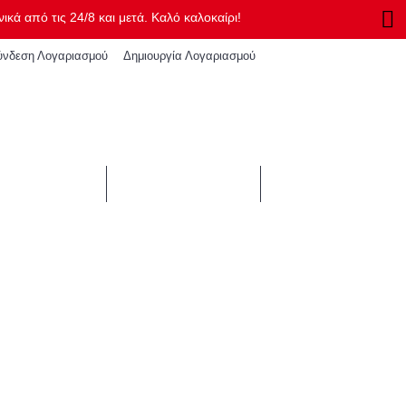
κά από τις 24/8 και μετά. Καλό καλοκαίρι!
Δημιουργία Λογαριασμού
ύνδεση Λογαριασμού
0 προϊόν(τα) - 0,00€
MER OFFERS
BLOG