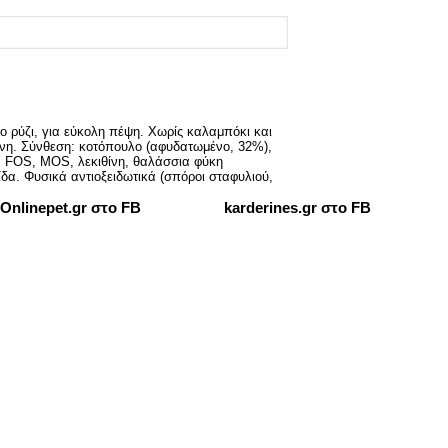
ο ρύζι, για εύκολη πέψη. Χωρίς καλαμπόκι και
ιείνη. Σύνθεση: κοτόπουλο (αφυδατωμένο, 32%),
ά, FOS, MOS, λεκιθίνη, θαλάσσια φύκη
δα. Φυσικά αντιοξειδωτικά (σπόροι σταφυλιού,
Onlinepet.gr στο FB
karderines.gr στο FB
Υβρίδια & Μούλοι: Πόσο δύσκολα?
09/05/2020
Η αναπαραγωγή της καρδερίνας: όλη η διαδικασία. Περιγραφή από την αρχή
24/04/2020
Κρύο και πουλιά: τι ακριβώς κάνουμε και τι όχι.
08/01/2019
2019