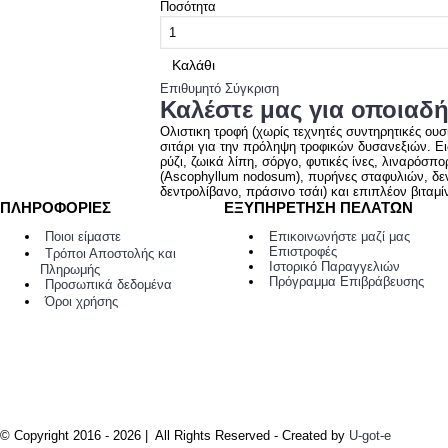
Ποσότητα
Καλάθι
Επιθυμητό
Σύγκριση
Καλέστε μας για οποιαδή
Ολιστικη τροφή (χωρίς τεχνητές συντηρητικές ου
σιτάρι για την πρόληψη τροφικών δυσανεξιών. Ειδ
ρύζι, ζωικά λίπη, σόργο, φυτικές ίνες, λιναρό
(Ascophyllum nodosum), πυρήνες σταφυλιών, δεν
δεντρολίβανο, πράσινο τσάι) και επιπλέον βιταμί
ΠΛΗΡΟΦΟΡΙΕΣ
ΕΞΥΠΗΡΕΤΗΣΗ ΠΕΛΑΤΩΝ
Ποιοι είμαστε
Επικοινωνήστε μαζί μας
Επιστροφές
Τρόποι Αποστολής και
Ιστορικό Παραγγελιών
Πληρωμής
Πρόγραμμα Επιβράβευσης
Προσωπικά δεδομένα
Όροι χρήσης
© Copyright 2016 -
2026 | All Rights Reserved - Created by
U-got-e