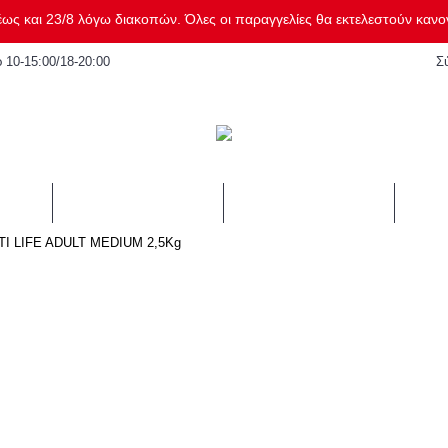
ως και 23/8 λόγω διακοπών. Όλες οι παραγγελίες θα εκτελεστούν κανονι
 10-15:00/18-20:00
Σ
ΓΑΤΑ
ΤΡΩΚΤΙΚΟ
SUM
TI LIFE ADULT MEDIUM 2,5Kg